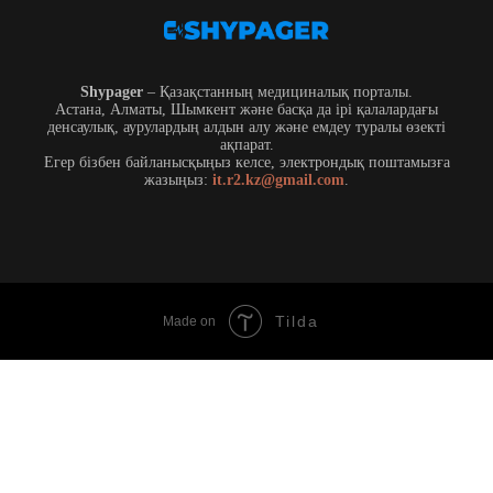
Shypager
– Қазақстанның медициналық порталы.
Астана, Алматы, Шымкент және басқа да ірі қалалардағы
денсаулық, аурулардың алдын алу және емдеу туралы өзекті
ақпарат.
Егер бізбен байланысқыңыз келсе, электрондық поштамызға
жазыңыз:
it.r2.kz@gmail.com
.
Tilda
Made on