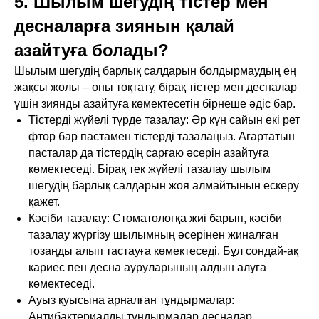
5. Шылым шегудің тістер мен
десналарға зиянын қалай
азайтуға болады?
Шылым шегудің барлық салдарын болдырмаудың ең
жақсы жолы – оны тоқтату, бірақ тістер мен десналар
үшін зиянды азайтуға көмектесетін бірнеше әдіс бар.
Тістерді жүйелі түрде тазалау: Әр күн сайын екі рет
фтор бар пастамен тістерді тазалаңыз. Ағартатын
пасталар да тістердің сарғаю әсерін азайтуға
көмектеседі. Бірақ тек жүйелі тазалау шылым
шегудің барлық салдарын жоя алмайтынын ескеру
қажет.
Кәсіби тазалау: Стоматологқа жиі барып, кәсіби
тазалау жүргізу шылымның әсерінен жиналған
тозаңды алып тастауға көмектеседі. Бұл сондай-ақ
кариес пен десна ауруларының алдын алуға
көмектеседі.
Ауыз қуысына арналған тұндырмалар:
Антибактериалды тұндырмалар десналар