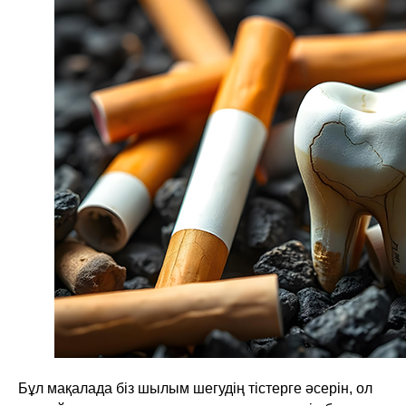
Бұл мақалада біз шылым шегудің тістерге әсерін, ол