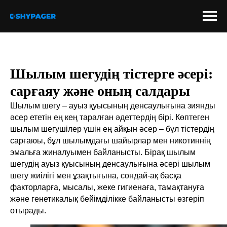
Шылым шегудің тістерге әсері:
сарғаяу және оның салдары
Шылым шегу – ауыз қуысының денсаулығына зиянды
әсер ететін ең кең таралған әдеттердің бірі. Көптеген
шылым шегушілер үшін ең айқын әсер – бұл тістердің
сарғаюы, бұл шылымдағы шайырлар мен никотиннің
эмальға жиналуымен байланысты. Бірақ шылым
шегудің ауыз қуысының денсаулығына әсері шылым
шегу жиілігі мен ұзақтығына, сондай-ақ басқа
факторларға, мысалы, жеке гигиенаға, тамақтануға
және генетикалық бейімділікке байланысты өзгеріп
отырады.