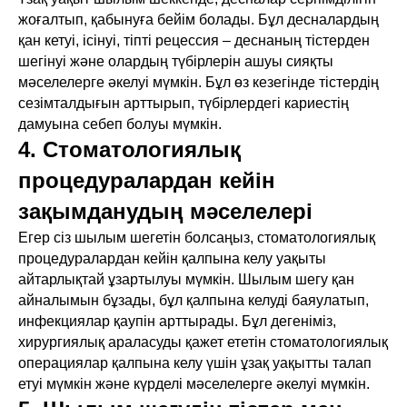
жоғалтып, қабынуға бейім болады. Бұл десналардың
қан кетуі, ісінуі, тіпті рецессия – деснаның тістерден
шегінуі және олардың түбірлерін ашуы сияқты
мәселелерге әкелуі мүмкін. Бұл өз кезегінде тістердің
сезімталдығын арттырып, түбірлердегі кариестің
дамуына себеп болуы мүмкін.
4. Стоматологиялық
процедуралардан кейін
зақымданудың мәселелері
Егер сіз шылым шегетін болсаңыз, стоматологиялық
процедуралардан кейін қалпына келу уақыты
айтарлықтай ұзартылуы мүмкін. Шылым шегу қан
айналымын бұзады, бұл қалпына келуді баяулатып,
инфекциялар қаупін арттырады. Бұл дегеніміз,
хирургиялық араласуды қажет ететін стоматологиялық
операциялар қалпына келу үшін ұзақ уақытты талап
етуі мүмкін және күрделі мәселелерге әкелуі мүмкін.