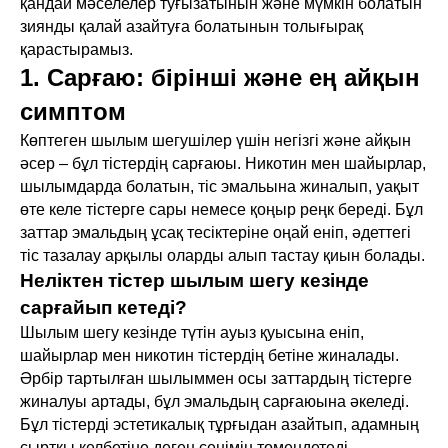
қандай мәселелер туғызатынын және мүмкін болатын
зиянды қалай азайтуға болатынын толығырақ
қарастырамыз.
1. Сарғаю: бірінші және ең айқын
симптом
Көптеген шылым шегушілер үшін негізгі және айқын
әсер – бұл тістердің сарғаюы. Никотин мен шайырлар,
шылымдарда болатын, тіс эмальына жиналып, уақыт
өте келе тістерге сары немесе қоңыр реңк береді. Бұл
заттар эмальдың ұсақ тесіктеріне оңай еніп, әдеттегі
тіс тазалау арқылы оларды алып тастау қиын болады.
Неліктен тістер шылым шегу кезінде
сарғайып кетеді?
Шылым шегу кезінде түтін ауыз қуысына еніп,
шайырлар мен никотин тістердің бетіне жиналады.
Әрбір тартылған шылыммен осы заттардың тістерге
жиналуы артады, бұл эмальдың сарғаюына әкеледі.
Бұл тістерді эстетикалық тұрғыдан азайтып, адамның
сыртқы келбетіне деген сенімін төмендетеді.