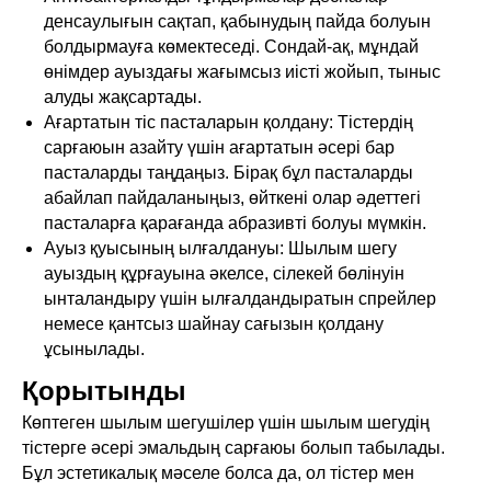
денсаулығын сақтап, қабынудың пайда болуын
болдырмауға көмектеседі. Сондай-ақ, мұндай
өнімдер ауыздағы жағымсыз иісті жойып, тыныс
алуды жақсартады.
Ағартатын тіс пасталарын қолдану: Тістердің
сарғаюын азайту үшін ағартатын әсері бар
пасталарды таңдаңыз. Бірақ бұл пасталарды
абайлап пайдаланыңыз, өйткені олар әдеттегі
пасталарға қарағанда абразивті болуы мүмкін.
Ауыз қуысының ылғалдануы: Шылым шегу
ауыздың құрғауына әкелсе, сілекей бөлінуін
ынталандыру үшін ылғалдандыратын спрейлер
немесе қантсыз шайнау сағызын қолдану
ұсынылады.
Қорытынды
Көптеген шылым шегушілер үшін шылым шегудің
тістерге әсері эмальдың сарғаюы болып табылады.
Бұл эстетикалық мәселе болса да, ол тістер мен