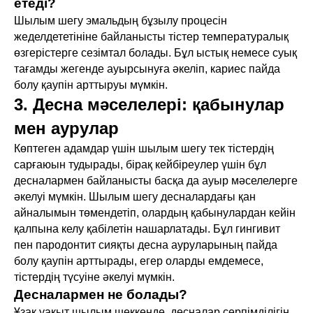
етеді?
Шылым шегу эмальдың бұзылу процесін
жеделдететініне байланысты тістер температуралық
өзгерістерге сезімтал болады. Бұл ыстық немесе суық
тағамды жегенде ауырсынуға әкеліп, кариес пайда
болу қаупін арттыруы мүмкін.
3. Десна мәселелері: қабынулар
мен аурулар
Көптеген адамдар үшін шылым шегу тек тістердің
сарғаюын тудырады, бірақ кейбіреулер үшін бұл
десналармен байланысты басқа да ауыр мәселелерге
әкелуі мүмкін. Шылым шегу десналардағы қан
айналымын төмендетіп, олардың қабынулардан кейін
қалпына келу қабілетін нашарлатады. Бұл гингивит
пен пародонтит сияқты десна ауруларының пайда
болу қаупін арттырады, егер оларды емдемесе,
тістердің түсуіне әкелуі мүмкін.
Десналармен не болады?
Ұзақ уақыт шылым шеккенде, десналар серпімділігін