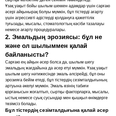
Ұзақ уақыт бойы шылым шеккен адамдар үшін сарғаю
әсері айқынырақ болуы мүмкін, бұл тістерді ағарту
үшін агрессивті әдістерді қолдануға қажеттілік
туғызады, мысалы, стоматологтың кәсіби тазалауы
немесе ағарту процедуралары.
2. Эмальдың эрозиясы: бұл не
және ол шылыммен қалай
байланысты?
Сарғаю ең айқын әсер болса да, шылым шегу
эмальдың жағдайына да әсер етуі мүмкін. Ұзақ уақыт
шылым шегу нәтижесінде эмаль әлсірейді, бұл оны
эрозияға бейім етеді, бұл тістердің сезімталдығының
артуына әкелуі мүмкін. Эмаль өзінің табиғи
қорғанысын жоғалтып, сыртқы факторларға, мысалы,
ыстық немесе суық сусындар мен қышқыл өнімдерге
төзімсіз болады.
Бұл тістердің сезімталдығына қалай әсер