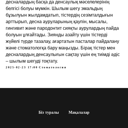
десналардың басқа да денсаулық мәселелерінің
белгісі болуы мүмкін. Шылым шегу эмальдың
бұзылуын жылдамдатып, тістердің сезімталдығын
арттырып, десна ауруларының қаупін, мысалы,
гингивит және пародонтит сияқты аурулардың пайда
болуын ұлғайтады. Зиянды азайту үшін тістерді
жүйелі түрде тазалау, ағартатын пасталар пайдалану
және стоматологқа бару маңызды. Бірақ тістер мен
десналардың денсаулығын сақтау үшін ең тиімді әдіс
– шылым шегуді тоқтату.
2025-02-23 17:00
Стоматология
Біз туралы
Мақалалар