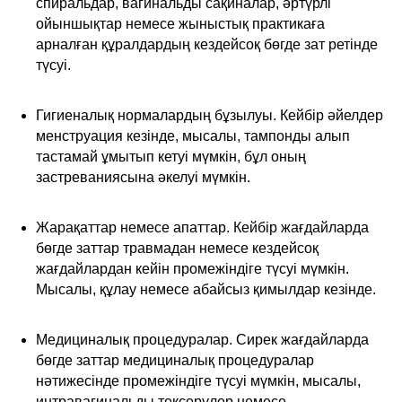
спиральдар, вагинальды сақиналар, әртүрлі
ойыншықтар немесе жыныстық практикаға
арналған құралдардың кездейсоқ бөгде зат ретінде
түсуі.
Гигиеналық нормалардың бұзылуы. Кейбір әйелдер
менструация кезінде, мысалы, тампонды алып
тастамай ұмытып кетуі мүмкін, бұл оның
застреваниясына әкелуі мүмкін.
Жарақаттар немесе апаттар. Кейбір жағдайларда
бөгде заттар травмадан немесе кездейсоқ
жағдайлардан кейін промежіндіге түсуі мүмкін.
Мысалы, құлау немесе абайсыз қимылдар кезінде.
Медициналық процедуралар. Сирек жағдайларда
бөгде заттар медициналық процедуралар
нәтижесінде промежіндіге түсуі мүмкін, мысалы,
интравагинальды тексерулер немесе