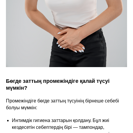
Бөгде заттың промежіндіге қалай түсуі
мүмкін?
Промежіндіге бөгде заттың түсуінің бірнеше себебі
болуы мүмкін:
Интимдік гигиена заттарын қолдану. Бұл жиі
кездесетін себептердің бірі — тампондар,