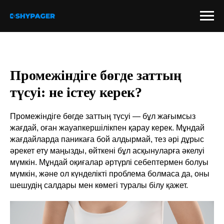
Промежіндіге бөгде заттың
түсуі: не істеу керек?
Промежіндіге бөгде заттың түсуі — бұл жағымсыз
жағдай, оған жауапкершілікпен қарау керек. Мұндай
жағдайларда паникаға бой алдырмай, тез әрі дұрыс
әрекет ету маңызды, өйткені бұл асқынуларға әкелуі
мүмкін. Мұндай оқиғалар әртүрлі себептермен болуы
мүмкін, және ол күнделікті проблема болмаса да, оны
шешудің салдары мен көмегі туралы білу қажет.