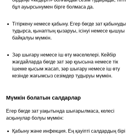
бұл ауырсынумен бірге болмаса да.
Тітіркену немесе қабыну. Егер бөгде зат қабынуды
тудырса, қынаптың қызаруы, ісінуі немесе қышуы
байқалуы мүмкін.
Зәр шығару немесе іш өту мәселелері. Кейбір
жағдайларда бөгде зат зәр қуысына немесе тік
ішекке қысым жасап, зәр шығару немесе іш өту
кезінде жағымсыз сезімдер тудыруы мүмкін.
Мүмкін болатын салдарлар
Егер бөгде зат уақытында шығарылмаса, келесі
асқынулар болуы мүмкін:
Қабыну және инфекция. Ең қауіпті салдардың бірі