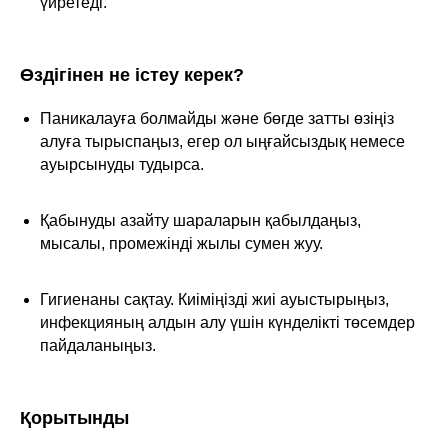
үйретеді.
Өздігінен не істеу керек?
Паникалауға болмайды және бөгде затты өзіңіз
алуға тырыспаңыз, егер ол ыңғайсыздық немесе
ауырсынуды тудырса.
Қабынуды азайту шараларын қабылдаңыз,
мысалы, промежінді жылы сумен жуу.
Гигиенаны сақтау. Киіміңізді жиі ауыстырыңыз,
инфекцияның алдын алу үшін күнделікті төсемдер
пайдаланыңыз.
Қорытынды