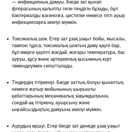
— инфекцияның дамуы. Бөгде зат қынап
флорасының қалыпты тепе-теңдігін бұзады, бұл
бактериалды вагинозға, циститке немесе тіпті ауыр
инфекцияларға әкелуі мүмкін.
Токсикалық шок. Егер зат ұзақ уақыт бойы, мысалы,
тампон тұрса, токсикалық шоктың даму қаупі бар,
бұл өмірге қауіпті жағдай, жоғары температура, бас
ауруы, құсу және артериялық қысымның күрт
төмендеуімен сипатталады.
Тіндердің тітіркенуі. Бөгде заттың болуы қынаптың
немесе жатыр мойынының шырышты
қабаттарының механикалық зақымдалуына,
сондай-ақ тітіркену, ауырсыну және
ыңғайсыздықтың дамуына әкелуі мүмкін.
Аурудың өршуі. Егер бөгде зат денеде ұзақ уақыт