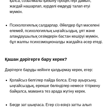
қалса, созылмалы қабыну процестері дамып,
жағдай нашарлап, күрделі емдеуді талап етуі
мүмкін.
Психологиялық салдарлар. Әйелдер бұл мәселені
елемей, психологиялық ыңғайсыздық, ұят және
алаңдаушылық сезімдерін бастан кешіруі мүмкін,
бұл жалпы психоэмоционалды жағдайға әсер етеді.
Қашан дәрігерге бару керек?
Дәрігерге баруды кейінге қалдырмау керек, егер:
Қолайсыз белгілер пайда болса. Егер ауырсыну,
ыңғайсыздық, ерекше бөлінділер немесе тітіркену
байқалса, маманға тез арада жүгіну керек.
Бөгде зат шықпаса. Егер сіз өзіңіз затты алып