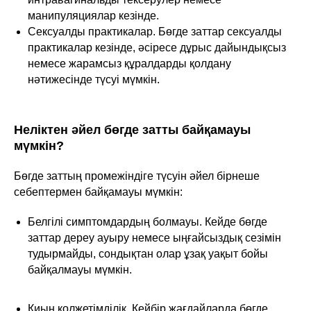
манипуляциялар кезінде.
Сексуалды практикалар. Бөгде заттар сексуалды
практикалар кезінде, әсіресе дұрыс дайындықсыз
немесе жарамсыз құралдарды қолдану
нәтижесінде түсуі мүмкін.
Неліктен әйел бөгде затты байқамауы
мүмкін?
Бөгде заттың промежіндіге түсуін әйел бірнеше
себептермен байқамауы мүмкін:
Белгілі симптомдардың болмауы. Кейде бөгде
заттар дереу ауыру немесе ыңғайсыздық сезімін
тудырмайды, сондықтан олар ұзақ уақыт бойы
байқалмауы мүмкін.
Қиын қолжетімділік. Кейбір жағдайларда бөгде