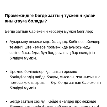
Промежіндіге бөгде заттың түскенін қалай
анықтауға болады?
Бөгде заттың бар екенін көрсетуі мүмкін белгілер:
Ауырсыну немесе ыңғайсыздық. Көбінесе әйелдер
төменгі іште немесе промежінде ауырсынуды
сезіне бастайды, бұл бөгде заттың бар екендігін
білдіруі мүмкін.
Ерекше бөлінділер. Қынаптан ерекше
бөлінділердің пайда болуы, мысалы, жағымсыз иіс
немесе қою шырыш — бұл бөгде заттың бар екенін
білдіруі мүмкін.
Бөгде заттың сезілуі. Кейде әйелдер промежінде
бірдеңе «кедергі» болғандай сезім тудырады, тіпті