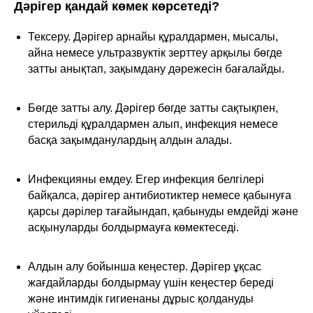
Дәрігер қандай көмек көрсетеді?
Тексеру. Дәрігер арнайы құралдармен, мысалы,
айна немесе ультразвуктік зерттеу арқылы бөгде
затты анықтап, зақымдану дәрежесін бағалайды.
Бөгде затты алу. Дәрігер бөгде затты сақтықпен,
стерильді құралдармен алып, инфекция немесе
басқа зақымданулардың алдын алады.
Инфекцияны емдеу. Егер инфекция белгілері
байқалса, дәрігер антибиотиктер немесе қабынуға
қарсы дәрілер тағайындап, қабынуды емдейді және
асқынуларды болдырмауға көмектеседі.
Алдын алу бойынша кеңестер. Дәрігер ұқсас
жағдайларды болдырмау үшін кеңестер береді
және интимдік гигиенаны дұрыс қолдануды