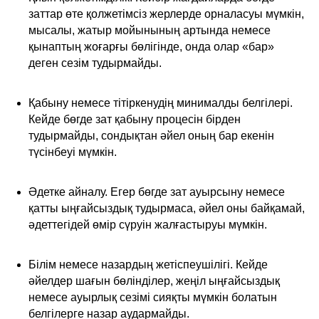
заттар өте қолжетімсіз жерлерде орналасуы мүмкін,
мысалы, жатыр мойынының артында немесе
қынаптың жоғарғы бөлігінде, онда олар «бар»
деген сезім тудырмайды.
Қабыну немесе тітіркенудің минималды белгілері.
Кейде бөгде зат қабыну процесін бірден
тудырмайды, сондықтан әйел оның бар екенін
түсінбеуі мүмкін.
Әдетке айналу. Егер бөгде зат ауырсыну немесе
қатты ыңғайсыздық тудырмаса, әйел оны байқамай,
әдеттегідей өмір сүруін жалғастыруы мүмкін.
Білім немесе назардың жетіспеушілігі. Кейде
әйелдер шағын бөлінділер, жеңіл ыңғайсыздық
немесе ауырлық сезімі сияқты мүмкін болатын
белгілерге назар аудармайды.