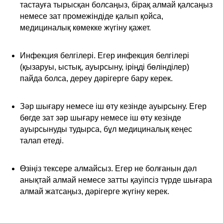
тастауға тырысқан болсаңыз, бірақ алмай қалсаңыз
немесе зат промежіндіде қалып қойса,
медициналық көмекке жүгіну қажет.
Инфекция белгілері. Егер инфекция белгілері
(қызаруы, ыстық, ауырсыну, іріңді бөлінділер)
пайда болса, дереу дәрігерге бару керек.
Зәр шығару немесе іш өту кезінде ауырсыну. Егер
бөгде зат зәр шығару немесе іш өту кезінде
ауырсынуды тудырса, бұл медициналық кеңес
талап етеді.
Өзіңіз тексере алмайсыз. Егер не болғанын дәл
анықтай алмай немесе затты қауіпсіз түрде шығара
алмай жатсаңыз, дәрігерге жүгіну керек.