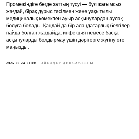
Промежіндіге бөгде заттың түсуі — бұл жағымсыз
жағдай, бірақ дұрыс тәсілмен және уақытылы
медициналық көмекпен ауыр асқынулардан аулақ
болуға болады. Қандай да бір алаңдатарлық белгілер
пайда болған жағдайда, инфекция немесе басқа
асқынуларды болдырмау үшін дәрігерге жүгіну өте
маңызды.
2025-02-24 21:00
ӘЙЕЛДЕР ДЕНСАУЛЫҒЫ