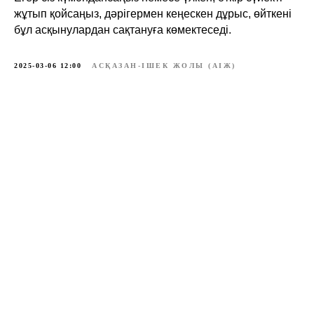
жұтып қойсаңыз, дәрігермен кеңескен дұрыс, өйткені
бұл асқынулардан сақтануға көмектеседі.
2025-03-06 12:00
АСҚАЗАН-ІШЕК ЖОЛЫ (АІЖ)