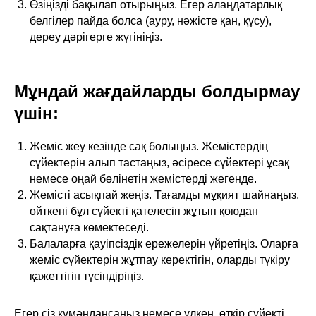
Өзіңізді бақылап отырыңыз. Егер алаңдатарлық
белгілер пайда болса (ауру, нәжісте қан, құсу),
дереу дәрігерге жүгініңіз.
Мұндай жағдайларды болдырмау
үшін:
Жеміс жеу кезінде сақ болыңыз. Жемістердің
сүйектерін алып тастаңыз, әсіресе сүйектері ұсақ
немесе оңай бөлінетін жемістерді жегенде.
Жемісті асықпай жеңіз. Тағамды мұқият шайнаңыз,
өйткені бұл сүйекті қателесіп жұтып қоюдан
сақтануға көмектеседі.
Балаларға қауіпсіздік ережелерін үйретіңіз. Оларға
жеміс сүйектерін жұтпау керектігін, оларды түкіру
қажеттігін түсіндіріңіз.
Егер сіз күмәндансаңыз немесе үлкен, өткір сүйекті