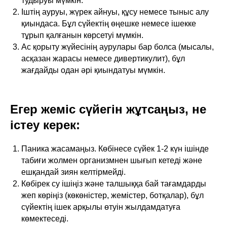
тудыруы мүмкін.
Іштің ауруы, жүрек айнуы, құсу немесе тыныс алу
қиындаса. Бұл сүйектің өңешке немесе ішекке
тұрып қалғанын көрсетуі мүмкін.
Ас қорыту жүйесінің аурулары бар болса (мысалы,
асқазан жарасы немесе дивертикулит), бұл
жағдайды одан әрі қиындатуы мүмкін.
Егер жеміс сүйегін жұтсаңыз, не
істеу керек:
Паника жасамаңыз. Көбінесе сүйек 1-2 күн ішінде
табиғи жолмен организмнен шығып кетеді және
ешқандай зиян келтірмейді.
Көбірек су ішіңіз және талшыққа бай тағамдарды
жеп көріңіз (көкөністер, жемістер, ботқалар), бұл
сүйектің ішек арқылы өтуін жылдамдатуға
көмектеседі.