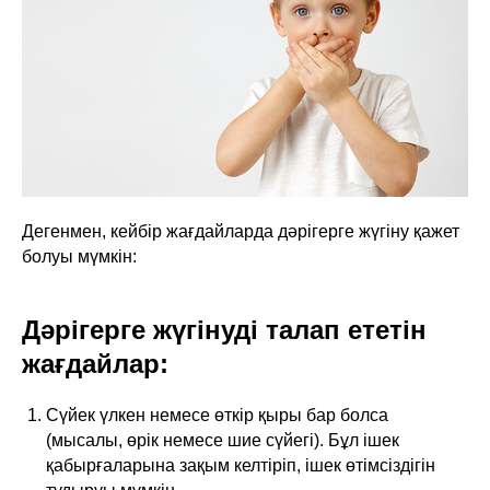
Дегенмен, кейбір жағдайларда дәрігерге жүгіну қажет
болуы мүмкін:
Дәрігерге жүгінуді талап ететін
жағдайлар:
Сүйек үлкен немесе өткір қыры бар болса
(мысалы, өрік немесе шие сүйегі). Бұл ішек
қабырғаларына зақым келтіріп, ішек өтімсіздігін