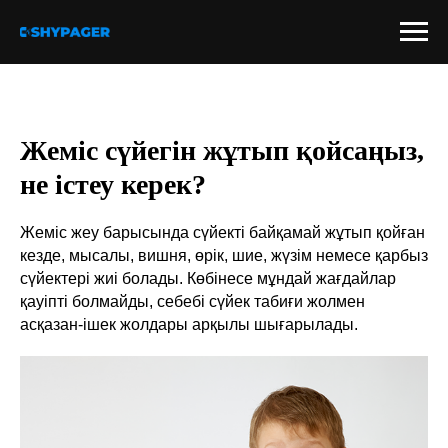
Жеміс сүйегін жұтып қойсаңыз,
не істеу керек?
Жеміс жеу барысында сүйекті байқамай жұтып қойған
кезде, мысалы, вишня, өрік, шие, жүзім немесе қарбыз
сүйектері жиі болады. Көбінесе мұндай жағдайлар
қауіпті болмайды, себебі сүйек табиғи жолмен
асқазан-ішек жолдары арқылы шығарылады.