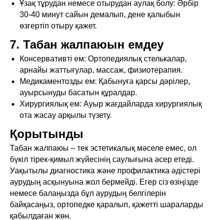
Ұзақ тұрудан немесе отырудан аулақ болу: Әрбір
30-40 минут сайын демалып, дене қалыбын
өзгертіп отыру қажет.
7. Табан жалпаюын емдеу
Консервативті ем: Ортопедиялық стелькалар,
арнайы жаттығулар, массаж, физиотерапия.
Медикаментозды ем: Қабынуға қарсы дәрілер,
ауырсынуды басатын құралдар.
Хирургиялық ем: Ауыр жағдайларда хирургиялық
ота жасау арқылы түзету.
Қорытынды
Табан жалпаюы – тек эстетикалық мәселе емес, ол
бүкіл тірек-қимыл жүйесінің саулығына әсер етеді.
Уақытылы диагностика және профилактика әдістері
аурудың асқынуына жол бермейді. Егер сіз өзіңізде
немесе балаңызда бұл аурудың белгілерін
байқасаңыз, ортопедке қаралып, қажетті шараларды
қабылдаған жөн.