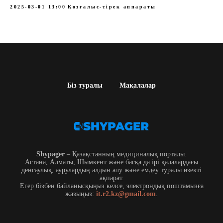
2025-03-01 13:00
Қозғалыс-тірек аппараты
Біз туралы
Мақалалар
Shypager
– Қазақстанның медициналық порталы.
Астана, Алматы, Шымкент және басқа да ірі қалалардағы
денсаулық, аурулардың алдын алу және емдеу туралы өзекті
ақпарат.
Егер бізбен байланысқыңыз келсе, электрондық поштамызға
жазыңыз:
it.r2.kz@gmail.com
.