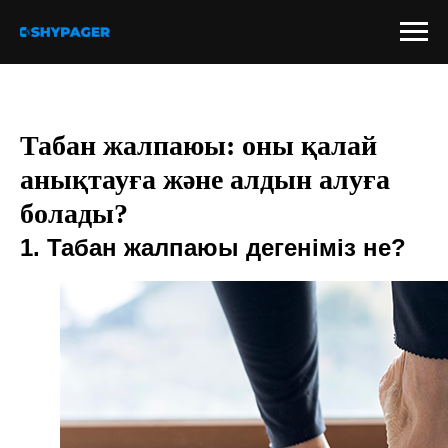
Табан жалпаюы: оны қалай
анықтауға және алдын алуға
болады?
1. Табан жалпаюы дегеніміз не?