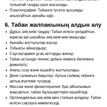
толықтай талдау үшін жасалады.
Плантография: Табанға түсетін қысымды
анықтайтын арнайы әдіс.
6. Табан жалпаюының алдын алу
Дұрыс аяқ киім таңдау: Табан иілісін қолдайтын,
жұмсақ әрі ыңғайлы аяқ киім кию маңызды.
Арнайы жаттығулар жасау:
Тобықты айналдыру;
Саусақтармен ұсақ заттарды жинау;
Табан астында теннис добын немесе бөтелкені
домалату;
Аяқты созу және күшейту жаттығулары.
Дене салмағын бақылау: Артық салмақ табанға
артық жүктеме түсіреді.
Массаж және физиотерапия: Қан айналымын
жақсартып, табан бұлшықеттерін күшейтеді.
Ортопедиялық аяқ киім мен стелька қолдану: Табан
иілісін сақтауға көмектеседі.