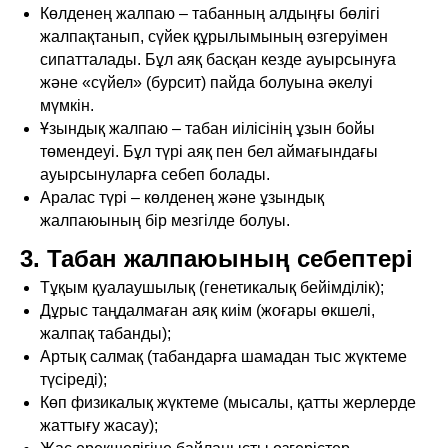
Көлденең жалпаю – табанның алдыңғы бөлігі
жалпақтанып, сүйек құрылымының өзгеруімен
сипатталады. Бұл аяқ басқан кезде ауырсынуға
және «сүйел» (бурсит) пайда болуына әкелуі
мүмкін.
Ұзындық жалпаю – табан иілісінің ұзын бойы
төмендеуі. Бұл түрі аяқ пен бел аймағындағы
ауырсынуларға себеп болады.
Аралас түрі – көлденең және ұзындық
жалпаюының бір мезгілде болуы.
3. Табан жалпаюының себептері
Тұқым қуалаушылық (генетикалық бейімділік);
Дұрыс таңдалмаған аяқ киім (жоғары өкшелі,
жалпақ табанды);
Артық салмақ (табандарға шамадан тыс жүктеме
түсіреді);
Көп физикалық жүктеме (мысалы, қатты жерлерде
жаттығу жасау);