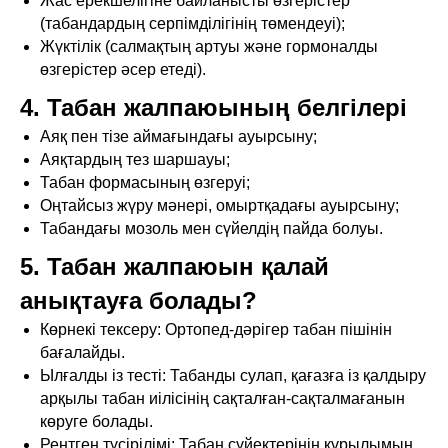
Жас ерекшелігіне байланысты өзгерістер
(табандардың серпімділігінің төмендеуі);
Жүктілік (салмақтың артуы және гормоналды
өзгерістер әсер етеді).
4. Табан жалпаюының белгілері
Аяқ пен тізе аймағындағы ауырсыну;
Аяқтардың тез шаршауы;
Табан формасының өзгеруі;
Оңтайсыз жүру мәнері, омыртқадағы ауырсыну;
Табандағы мозоль мен сүйелдің пайда болуы.
5. Табан жалпаюын қалай
анықтауға болады?
Көрнекі тексеру: Ортопед-дәрігер табан пішінін
бағалайды.
Ылғалды із тесті: Табанды сулап, қағазға із қалдыру
арқылы табан иілісінің сақталған-сақталмағанын
көруге болады.
Рентген түсірілімі: Табан сүйектерінің құрылымын