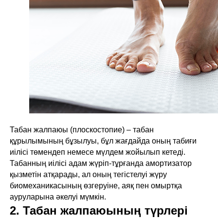
Табан жалпаюы (плоскостопие) – табан
құрылымының бұзылуы, бұл жағдайда оның табиғи
иілісі төмендеп немесе мүлдем жойылып кетеді.
Табанның иілісі адам жүріп-тұрғанда амортизатор
қызметін атқарады, ал оның тегістелуі жүру
биомеханикасының өзгеруіне, аяқ пен омыртқа
ауруларына әкелуі мүмкін.
2. Табан жалпаюының түрлері