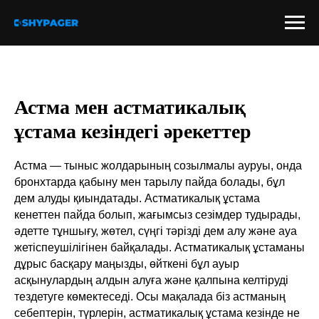
Астма мен астматикалық
ұстама кезіндегі әрекеттер
Астма — тыныс жолдарының созылмалы ауруы, онда
бронхтарда қабыну мен тарылу пайда болады, бұл
дем алуды қиындатады. Астматикалық ұстама
кенеттен пайда болып, жағымсыз сезімдер тудырады,
әдетте тұншығу, жөтел, сүңгі тәрізді дем алу және ауа
жетіспеушілігінен байқалады. Астматикалық ұстаманы
дұрыс басқару маңызды, өйткені бұл ауыр
асқынулардың алдын алуға және қалпына келтіруді
тездетуге көмектеседі. Осы мақалада біз астманың
себептерін, түрлерін, астматикалық ұстама кезінде не