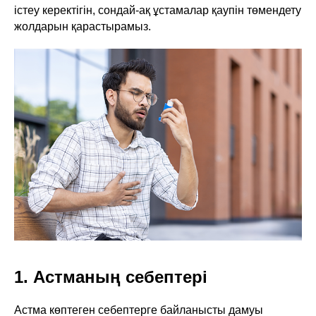
істеу керектігін, сондай-ақ ұстамалар қаупін төмендету
жолдарын қарастырамыз.
1. Астманың себептері
Астма көптеген себептерге байланысты дамуы