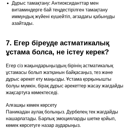
Дұрыс тамақтану: Антиоксиданттар мен
витаминдерге бай теңдестірілген тамақтану
иммундық жүйені күшейтіп, ағзадағы қабынуды
азайтады.
7. Егер біреуде астматикалық
ұстама болса, не істеу керек?
Егер сіз жақындарыңыздың бірінің астматикалық
ұстамасы болып жатқанын байқасаңыз, тез және
дұрыс әрекет ету маңызды. Ұстама қорқынышты
болуы мүмкін, бірақ дұрыс әрекеттер жасау жағдайды
жақсартуға көмектеседі.
Алғашқы көмек көрсету
Паникадан аулақ болыңыз. Дүрбелең тек жағдайды
нашарлатады. Барлық эмоцияларды шетке қойып,
көмек көрсетуге назар аударыңыз.