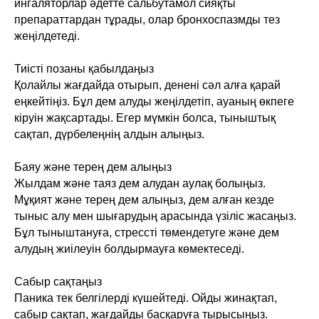
ингаляторлар әдетте сальбутамол сияқты
препараттардан тұрады, олар бронхоспазмды тез
жеңілдетеді.
Тиісті позаны қабылдаңыз
Қолайлы жағдайда отырып, денені сәл алға қарай
еңкейтіңіз. Бұл дем алуды жеңілдетіп, ауаның өкпеге
кіруін жақсартады. Егер мүмкін болса, тыныштық
сақтап, дүрбелеңнің алдын алыңыз.
Баяу және терең дем алыңыз
Жылдам және таяз дем алудан аулақ болыңыз.
Мұқият және терең дем алыңыз, дем алған кезде
тыныс алу мен шығарудың арасында үзіліс жасаңыз.
Бұл тыныштануға, стрессті төмендетуге және дем
алудың жиілеуін болдырмауға көмектеседі.
Сабыр сақтаңыз
Паника тек белгілерді күшейтеді. Ойды жинақтап,
сабыр сақтап, жағдайды басқаруға тырысыңыз.