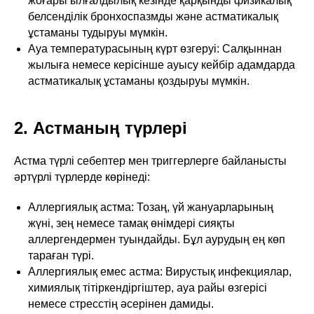
жоғары ылғалдылық кезінде қарқынды физикалық
белсенділік бронхоспазмды және астматикалық
ұстаманы тудыруы мүмкін.
Ауа температурасының күрт өзгеруі: Салқыннан
жылыға немесе керісінше ауысу кейбір адамдарда
астматикалық ұстаманы қоздыруы мүмкін.
2. Астманың түрлері
Астма түрлі себептер мен триггерлерге байланысты
әртүрлі түрлерде көрінеді:
Аллергиялық астма: Тозаң, үй жануарларының
жүні, зең немесе тамақ өнімдері сияқты
аллергендермен туындайды. Бұл аурудың ең көп
тараған түрі.
Аллергиялық емес астма: Вирустық инфекциялар,
химиялық тітіркендіргіштер, ауа райы өзгерісі
немесе стресстің әсерінен дамиды.