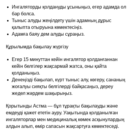
Ингаляторды қолдануды ұсыныңыз, егер адамда ол
бар болса.
Тыныс алуды жеңілдету үшін адамның дұрыс
қалыпта отыруына көмектесіңіз.
Адамға баяу дем алуды сұраңыз.
Құрылымда бақылау жүргізу
Егер 15 минуттан кейін ингалятор қолданғаннан
кейін белгілер жақсармай жатса, оны қайта
қолданыңыз.
Денеңізді бақылап, күрт тыныс алу, көгеру, сананың
жоғалуы сияқты белгілерді байқасаңыз, дереу
жедел жәрдем шақырыңыз.
Қорытынды Астма — бұл тұрақты бақылауды және
емдеуді қажет ететін ауру. Уақытында қолданылған
ингаляторлар мен медициналық көмек асқынулардың
алдын алып, өмір сапасын жақсартуға көмектеседі.