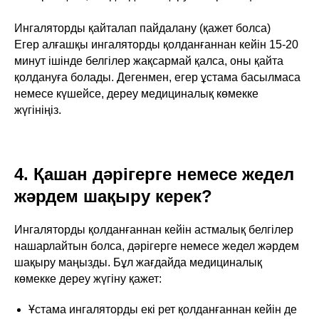
Ингаляторды қайталап пайдалану (қажет болса)
Егер алғашқы ингаляторды қолданғаннан кейін 15-20
минут ішінде белгілер жақсармай қалса, оны қайта
қолдануға болады. Дегенмен, егер ұстама басылмаса
немесе күшейсе, дереу медициналық көмекке
жүгініңіз.
4. Қашан дәрігерге немесе жедел
жәрдем шақыру керек?
Ингаляторды қолданғаннан кейін астмалық белгілер
нашарлайтын болса, дәрігерге немесе жедел жәрдем
шақыру маңызды. Бұл жағдайда медициналық
көмекке дереу жүгіну қажет:
Ұстама ингаляторды екі рет қолданғаннан кейін де