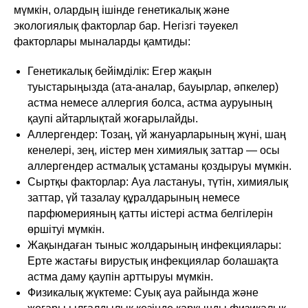
мүмкін, олардың ішінде генетикалық және
экологиялық факторлар бар. Негізгі тәуекел
факторлары мыналарды қамтиды:
Генетикалық бейімділік: Егер жақын
туыстарыңызда (ата-аналар, бауырлар, әпкелер)
астма немесе аллергия болса, астма ауруының
қаупі айтарлықтай жоғарылайды.
Аллергендер: Тозаң, үй жануарларының жүні, шаң
кенелері, зең, иістер мен химиялық заттар — осы
аллергендер астмалық ұстаманы қоздыруы мүмкін.
Сыртқы факторлар: Ауа ластануы, түтін, химиялық
заттар, үй тазалау құралдарының немесе
парфюмерияның қатты иістері астма белгілерін
өршітуі мүмкін.
Жақындаған тыныс жолдарының инфекциялары:
Ерте жастағы вирустық инфекциялар болашақта
астма даму қаупін арттыруы мүмкін.
Физикалық жүктеме: Суық ауа райында және