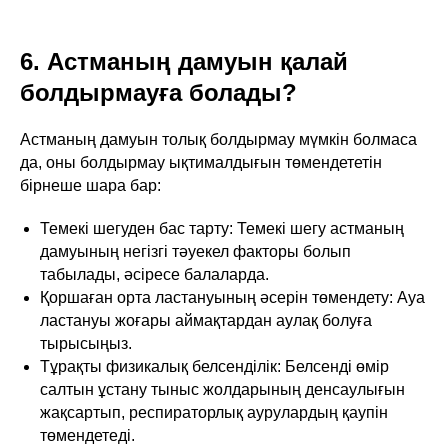
6. Астманың дамуын қалай
болдырмауға болады?
Астманың дамуын толық болдырмау мүмкін болмаса
да, оны болдырмау ықтималдығын төмендететін
бірнеше шара бар:
Темекі шегуден бас тарту: Темекі шегу астманың
дамуының негізгі тәуекел факторы болып
табылады, әсіресе балаларда.
Қоршаған орта ластануының әсерін төмендету: Ауа
ластануы жоғары аймақтардан аулақ болуға
тырысыңыз.
Тұрақты физикалық белсенділік: Белсенді өмір
салтын ұстану тыныс жолдарының денсаулығын
жақсартып, респираторлық аурулардың қаупін
төмендетеді.