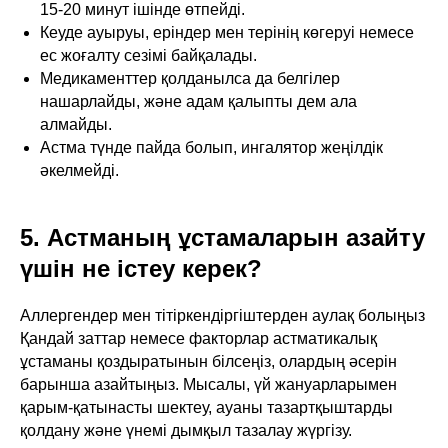
15-20 минут ішінде өтпейді.
Кеуде ауыруы, еріндер мен терінің көгеруі немесе
ес жоғалту сезімі байқалады.
Медикаменттер қолданылса да белгілер
нашарлайды, және адам қалыпты дем ала
алмайды.
Астма түнде пайда болып, ингалятор жеңілдік
әкелмейді.
5. Астманың ұстамаларын азайту
үшін не істеу керек?
Аллергендер мен тітіркендіргіштерден аулақ болыңыз
Қандай заттар немесе факторлар астматикалық
ұстаманы қоздыратынын білсеңіз, олардың әсерін
барынша азайтыңыз. Мысалы, үй жануарларымен
қарым-қатынасты шектеу, ауаны тазартқыштарды
қолдану және үнемі дымқыл тазалау жүргізу.