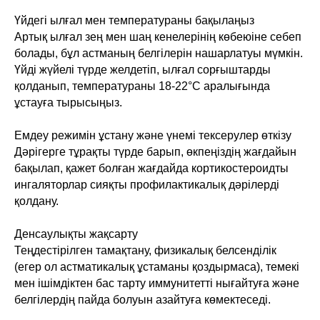
Үйдегі ылғал мен температураны бақылаңыз
Артық ылғал зең мен шаң кенелерінің көбеюіне себеп
болады, бұл астманың белгілерін нашарлатуы мүмкін.
Үйді жүйелі түрде желдетіп, ылғал сорғыштарды
қолданып, температураны 18-22°C аралығында
ұстауға тырысыңыз.
Емдеу режимін ұстану және үнемі тексерулер өткізу
Дәрігерге тұрақты түрде барып, өкпеңіздің жағдайын
бақылап, қажет болған жағдайда кортикостероидты
ингаляторлар сияқты профилактикалық дәрілерді
қолдану.
Денсаулықты жақсарту
Теңдестірілген тамақтану, физикалық белсенділік
(егер ол астматикалық ұстаманы қоздырмаса), темекі
мен ішімдіктен бас тарту иммунитетті нығайтуға және
белгілердің пайда болуын азайтуға көмектеседі.