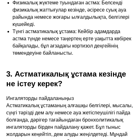
Физикалық жүктеме туындаған астма: Белсенді
физикалық жаттығулар кезінде, әсіресе суық ауа
райында немесе жоғары ылғалдылықта, белгілері
күшейеді.
Түнгі астматикалық ұстама: Кейбір адамдарда
астма түнде немесе таңертең ерте уақытта көбірек
байқалады, бұл ағзадағы кортизол деңгейінің
төмендеуіне байланысты.
3. Астматикалық ұстама кезінде
не істеу керек?
Ингаляторды пайдаланыңыз
Астматикалық ұстаманың алғашқы белгілері, мысалы,
сүңгі тәрізді дем алу немесе ауа жетіспеушілігі пайда
болғанда, дәрігер тағайындаған бронхолитикалық
ингаляторды бірден пайдалану қажет. Бұл тыныс
жолдарын кеңейтіп, дем алуды жеңілдетеді. Мұндай