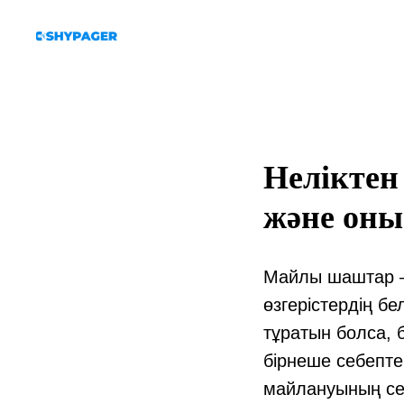
Неліктен
және оны
Майлы шаштар —
өзгерістердің б
тұратын болса, б
бірнеше себепт
майлануының се