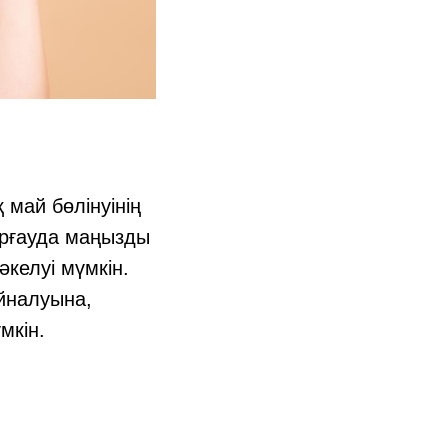
 май бөлінуінің
орғауда маңызды
келуі мүмкін.
йналуына,
мкін.