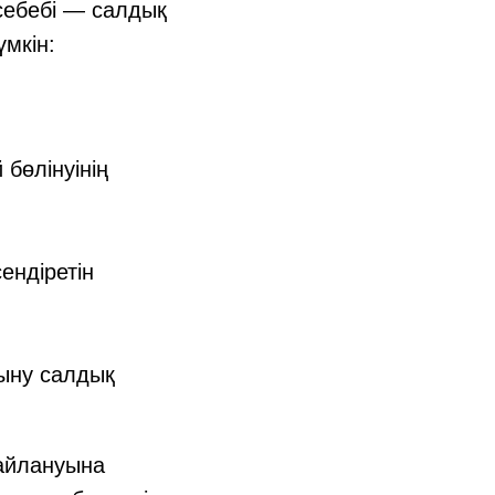
ебебі — салдық
үмкін:
бөлінуінің
ендіретін
ыну салдық
майлануына