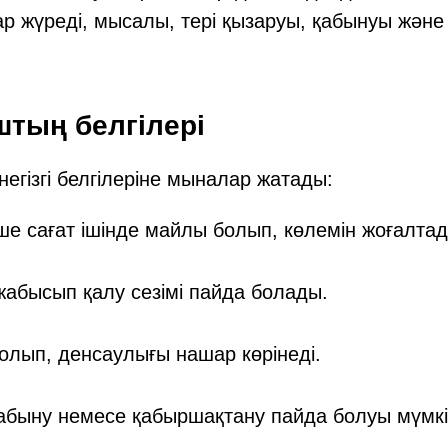
ар жүреді, мысалы, тері қызаруы, қабынуы және
тың белгілері
гізгі белгілеріне мыналар жатады:
е сағат ішінде майлы болып, көлемін жоғалтад
 жабысып қалу сезімі пайда болады.
олып, денсаулығы нашар көрінеді.
абыну немесе қабыршақтану пайда болуы мүмкі