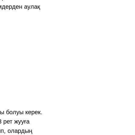
мдерден аулақ
ды болуы керек.
 рет жууға
ып, олардың