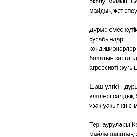
әкелуі мүмкін. 
майдың жетіспеу
Дұрыс емес күті
сусабындар,
кондиционерлер
болатын заттард
агрессивті жуғы
Шаш үлгісін дұр
үлгілері салдық
ұзақ уақыт кию 
Тері аурулары К
майлы шаштың с