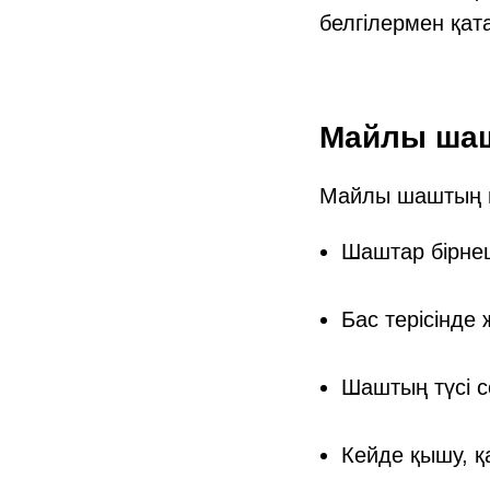
белгілермен қат
Майлы шаш
Майлы шаштың не
Шаштар бірнеш
Бас терісінде
Шаштың түсі с
Кейде қышу, қ