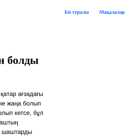
Біз туралы
Мақалалар
н болды
қатар ағзадағы
әне жаңа болып
олып кетсе, бұл
шаштың
е шаштарды