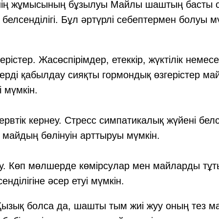
нің жұмысының бұзылуы Майлы шаштың басты с
 белсенділігі. Бұл әртүрлі себептермен болуы м
рістер. Жасөспірімдер, етеккір, жүктілік немесе
ерді қабылдау сияқты гормондық өзгерістер май 
 мүмкін.
ервтік кернеу. Стресс симпатикалық жүйені белс
 майдың бөлінуін арттыруы мүмкін.
у. Көп мөлшерде көмірсулар мен майларды тұт
енділігіне әсер етуі мүмкін.
Қызық болса да, шашты тым жиі жуу оның тез 