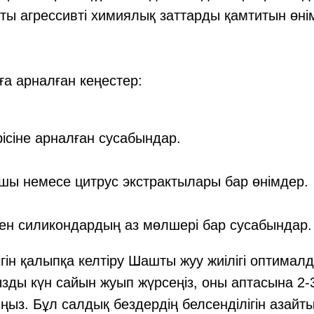
ты агрессивті химиялық заттарды қамтитын өні
а арналған кеңестер:
ісіне арналған сусабындар.
шы немесе цитрус экстрактылары бар өнімдер.
ен силикондардың аз мөлшері бар сусабындар.
гін қалыпқа келтіру Шашты жуу жиілігі оптимал
зды күн сайын жуып жүрсеңіз, оны аптасына 2-3
ңыз. Бұл салдық бездердің белсенділігін азайт