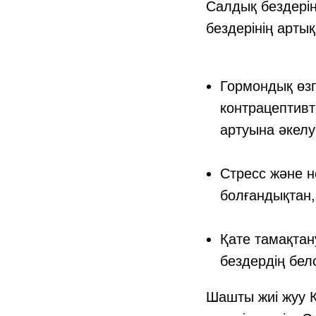
Салдық бездері
бездерінің артық
Гормондық өзге
контрацептивт
артуына әкелуі
Стресс және н
болғандықтан,
Қате тамақтан
бездердің белс
Шашты жиі жуу 