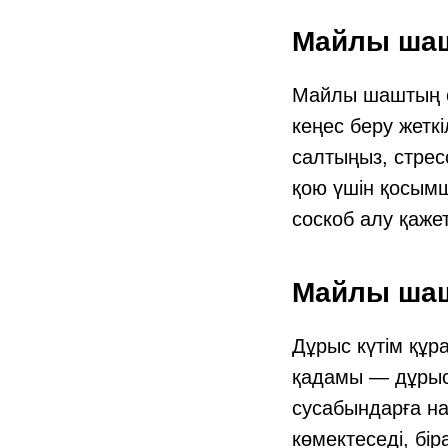
Майлы шаш
Майлы шаштың се
кеңес беру жеткі
салтыңыз, стрес
қою үшін қосымш
соскоб алу қаже
Майлы шаш
Дұрыс күтім құ
қадамы — дұрыс 
сусабындарға на
көмектеседі, бір