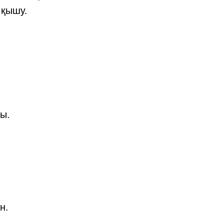
 қышу.
ы.
н.