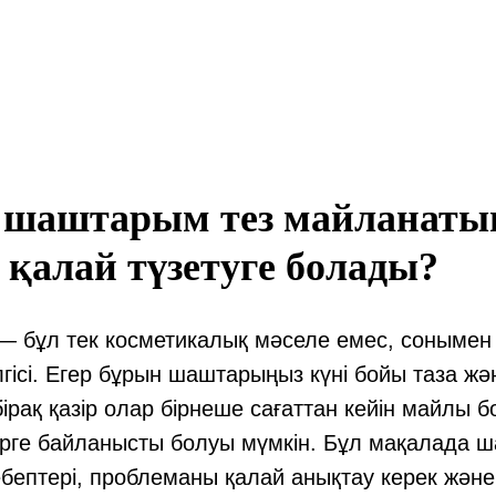
 шаштарым тез майланаты
 қалай түзетуге болады?
 бұл тек косметикалық мәселе емес, сонымен 
елгісі. Егер бұрын шаштарыңыз күні бойы таза ж
ірақ қазір олар бірнеше сағаттан кейін майлы б
ерге байланысты болуы мүмкін. Бұл мақалада 
бептері, проблеманы қалай анықтау керек жән