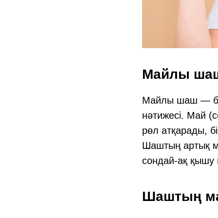
Майлы шаш
Майлы шаш — бұл
нәтижесі. Май (
рөл атқарады, б
Шаштың артық ма
сондай-ақ қышу 
Шаштың ма