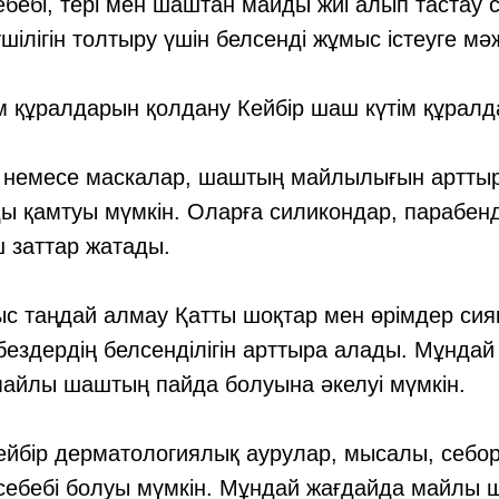
Себебі, тері мен шаштан майды жиі алып тастау 
шілігін толтыру үшін белсенді жұмыс істеуге мә
м құралдарын қолдану Кейбір шаш күтім құрал
 немесе маскалар, шаштың майлылығын арттыр
ы қамтуы мүмкін. Оларға силикондар, парабен
ш заттар жатады.
ыс таңдай алмау Қатты шоқтар мен өрімдер сия
 бездердің белсенділігін арттыра алады. Мұндай
майлы шаштың пайда болуына әкелуі мүмкін.
ейбір дерматологиялық аурулар, мысалы, себор
ебебі болуы мүмкін. Мұндай жағдайда майлы 