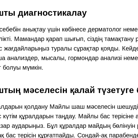
ты диагностикалау
бебін анықтау үшін көбінесе дерматолог неме
лікті. Мамандар қарап шығып, сіздің тамақтану р
с жағдайларыңыз туралы сұрақтар қояды. Кейд
а анализдер, мысалы, гормондар анализі немес
т болуы мүмкін.
тың мәселесін қалай түзетуге
ралдарын қолдану Майлы шаш мәселесін шешуд
күтім құралдарын таңдау. Майлы бас терісіне 
зар аударыңыз. Бұл құралдар майдың бөлінуін 
ақ бас терісін құрғатпайды. Сондай-ақ парабен