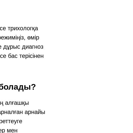
се трихологқа
ежиміңіз, өмір
е дұрыс диагноз
е бас терісінен
 болады?
ің алғашқы
арналған арнайы
реттеуге
дер мен