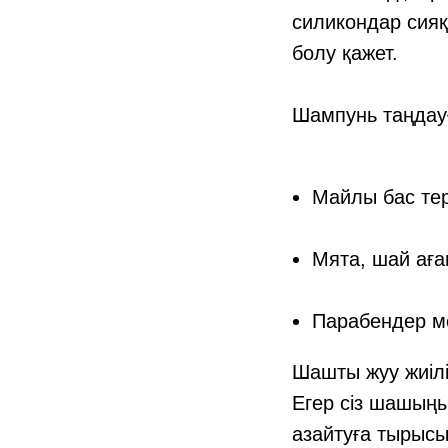
силикондар сияқ
болу қажет.
Шампунь таңдауғ
Майлы бас тер
Мята, шай аға
Парабендер м
Шашты жуу жиілі
Егер сіз шашыңы
азайтуға тырысы