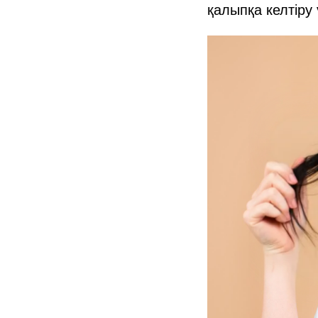
қалыпқа келтіру