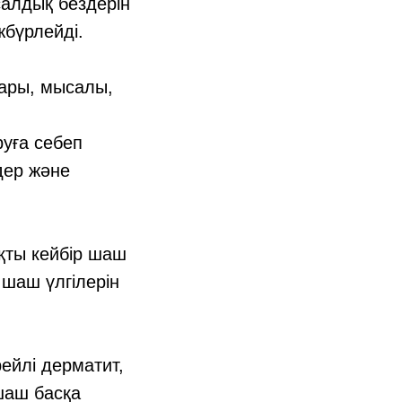
салдық бездерін
жбүрлейді.
дары, мысалы,
уға себеп
дер және
қты кейбір шаш
 шаш үлгілерін
ейлі дерматит,
шаш басқа