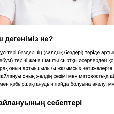
 дегеніміз не?
 тері бездерінің (салдық бездері) теріде артық
себум) теріні және шашты сыртқы әсерлерден қ
ірақ оның артықшылығы жағымсыз нәтижелерге ә
йлануы оның желдің сезімі мен матовостьқа а
мен қабыршақтанудың пайда болуына әкелуі мү
йлануының себептері