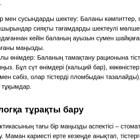
.
р мен сусындарды шектеу: Баланы кәмпиттер, п
 шырындар сияқты тағамдарды шектеулі мөлшер
дағаннан кейін баланың ауызын сумен шайқағ
лағаны маңызды.
алы өнімдер: Баланың тамақтану рационына тіс
ңыз. Бұл сүт өнімдері (кальций бар), көкөністе
 мен сәбіз, олар тістерді пломбыдан тазалайды)
 тұқымдар.
логқа тұрақты бару
тикасының тағы бір маңызды аспектісі – стома
. Маман кариесті ерте кезеңде анықтап, тістерг