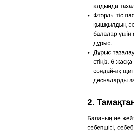
алдында тазал
Фторлы тіс па
қышқылдың әсе
балалар үшін 
дұрыс.
Дұрыс тазалау
етіңіз. 6 жас
сондай-ақ щет
десналарды з
2. Тамақт
Баланың не жейті
себепшісі, себе