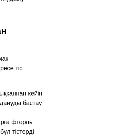
ан
мақ
ресе тіс
шыққаннан кейін
лдануды бастау
арға фторлы
ұл тістерді