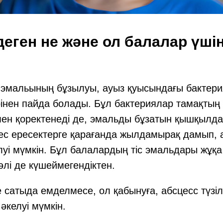
деген не және ол балалар үшін
с эмальының бұзылуы, ауыз қуысындағы бактер
інен пайда болады. Бұл бактериялар тамақтың
мен қоректенеді де, эмальды бұзатын қышқылд
ес ересектерге қарағанда жылдамырақ дамып, 
луі мүмкін. Бұл балалардың тіс эмальдары жұқ
әлі де күшеймегендіктен.
е сатыда емделмесе, ол қабынуға, абсцесс түзіл
 әкелуі мүмкін.