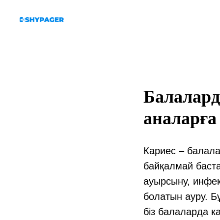
Балалард
аналарға 
Кариес – балала
байқалмай баста
ауырсыну, инфек
болатын ауру. Б
біз балаларда 