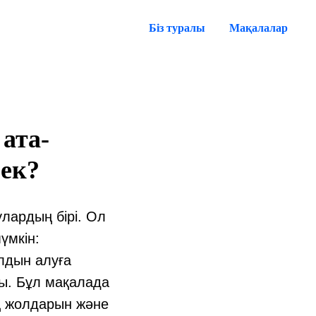
Біз туралы
Мақалалар
ата-
рек?
лардың бірі. Ол
үмкін:
алдын алуға
ды. Бұл мақалада
ң жолдарын және