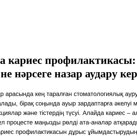
а кариес профилактикасы: 
не нәрсеге назар аудару ке
р арасында кең таралған стоматологиялық ауру
лады, бірақ соңында ауыр зардаптарға әкелуі м
циялар және тістердің түсуі. Алайда кариес – 
ұл процесте маңызды рөлді ата-аналар атқара
кариес профилактикасын дұрыс ұйымдастыруды