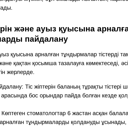
тады.
терін және ауыз қуысына арналғ
арды пайдалану
 ауыз қуысына арналған тұндырмалар тістерді та
әне қақтан қосымша тазалауға көмектеседі, әсі
ін жерлерде.
айдалану: Тіс жіптерін баланың тұрақты тістері 
арасында бос орындар пайда болған кезде қо
Көптеген стоматологтар 6 жастан асқан балал
арналған тұндырмаларды қолдануды ұсынады, б