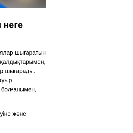
 неге
иялар шығаратын
 қалдықтарымен,
ар шығарады.
ауыр
а болғанымен,
уіне және