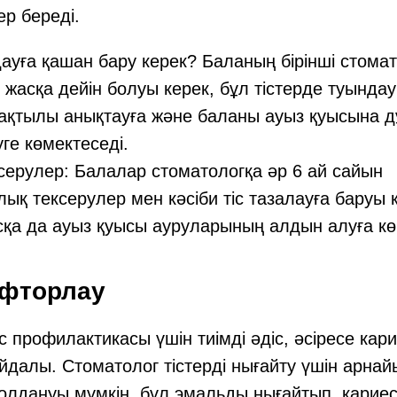
р береді.
дауға қашан бару керек? Баланың бірінші стома
 жасқа дейін болуы керек, бұл тістерде туында
ақтылы анықтауға және баланы ауыз қуысына д
ге көмектеседі.
ерулер: Балалар стоматологқа әр 6 ай сайын
ық тексерулер мен кәсіби тіс тазалауға баруы 
сқа да ауыз қуысы ауруларының алдын алуға кө
і фторлау
 профилактикасы үшін тиімді әдіс, әсіресе кар
йдалы. Стоматолог тістерді нығайту үшін арнай
лдануы мүмкін, бұл эмальды нығайтып, кариес