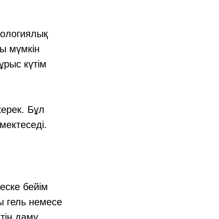
тологиялық
уы мүмкін
ұрыс күтім
керек. Бұл
мектеседі.
иеске бейім
ы гель немесе
тің даму