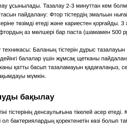
ау ұсынылады. Тазалау 2-3 минуттан кем болм
стасын пайдалану: Фтор тістердің эмальын нығ
ріне төзімді етеді және кариестен қорғайды. 3
фтордың аз мөлшері бар паста (шамамен 500 p
 техникасы: Баланың тістерін дұрыс тазалауын
қа дейінгі балалар үшін жұмсақ щетканы пайдал
каны қатты басып тазаламауын қадағалаңыз, се
ақымдауы мүмкін.
ануды бақылау
ні тістерінің денсаулығына тікелей әсер етеді. 
бі ол бактериялардың қоректенетін көзі болып т