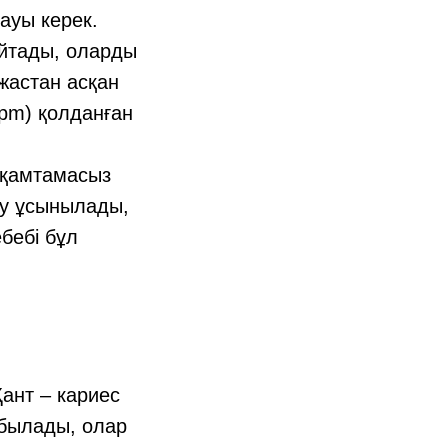
ауы керек.
айтады, оларды
 жастан асқан
pm) қолданған
 қамтамасыз
ану ұсынылады,
бебі бұл
Қант – кариес
абылады, олар