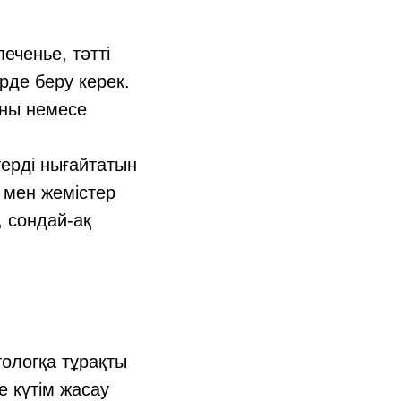
еченье, тәтті
де беру керек.
аны немесе
терді нығайтатын
р мен жемістер
, сондай-ақ
тологқа тұрақты
е күтім жасау