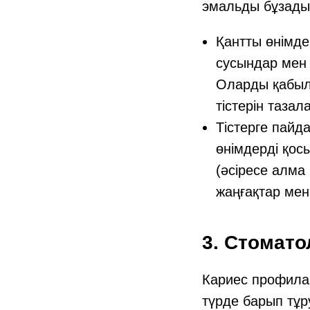
эмальды бұзады
Қантты өнімде
сусындар мен
Оларды қабыл
тістерін таза
Тістерге пайд
өнімдерді қосы
(әсіресе алма
жаңғақтар мен
3. Стомато
Кариес профилак
түрде барып тұру