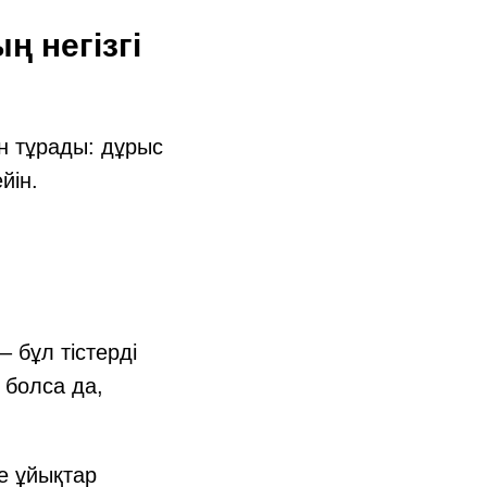
 негізгі
н тұрады: дұрыс
йін.
 бұл тістерді
 болса да,
не ұйықтар