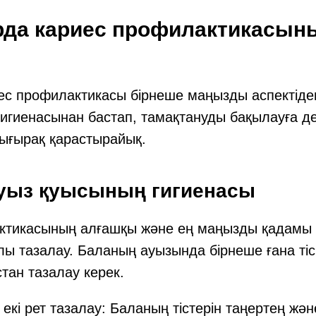
рда кариес профилактикасының
ес профилактикасы бірнеше маңызды аспектіде
игиенасынан бастап, тамақтануды бақылауға де
ығырақ қарастырайық.
ауыз қуысының гигиенасы
ктикасының алғашқы және ең маңызды қадамы –
лы тазалау. Баланың ауызында бірнеше ғана тіс
тан тазалау керек.
е екі рет тазалау: Баланың тістерін таңертең жә