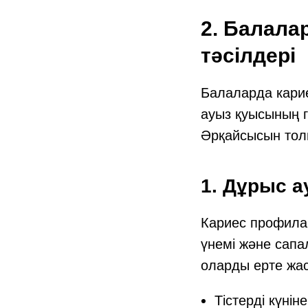
2. Балала
тәсілдері
Балаларда кари
ауыз қуысының г
Әрқайсысын тол
1. Дұрыс 
Кариес профила
үнемі және сапа
оларды ерте жас
Тістерді күнін