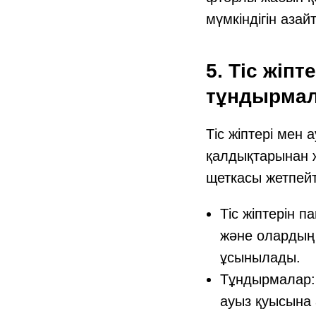
мүмкіндігін азай
5. Тіс жіп
тұндырмал
Тіс жіптері мен
қалдықтарынан ж
щеткасы жетпейт
Тіс жіптерін п
және олардың 
ұсынылады.
Тұндырмалар: 
ауыз қуысына 