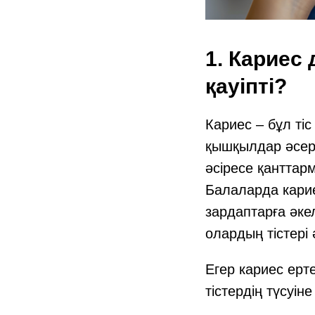
1. Кариес 
қауіпті?
Кариес – бұл ті
қышқылдар әсер
әсіресе қанттар
Балаларда кари
зардаптарға әке
олардың тістері 
Егер кариес ерт
тістердің түсуіне