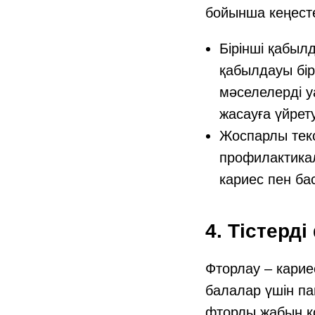
бойынша кеңесте
Бірінші қабыл
қабылдауы бір
мәселелерді у
жасауға үйрету
Жоспарлы текс
профилактикал
кариес пен ба
4. Тістерд
Фторлау – кариес
балалар үшін па
фторлы жабын қо