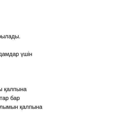
ырылады.
адамдар үшін
ы қалпына
тар бар
рылымын қалпына