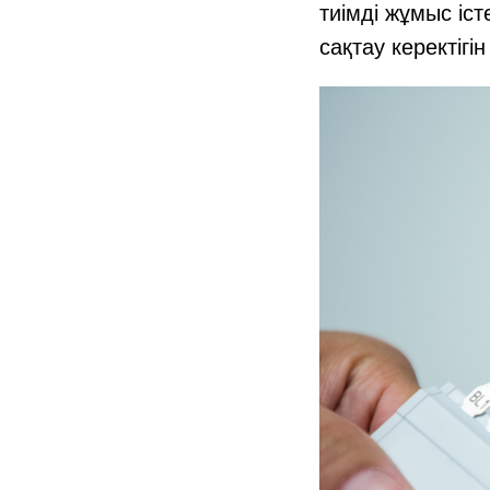
тиімді жұмыс іс
сақтау керектігі