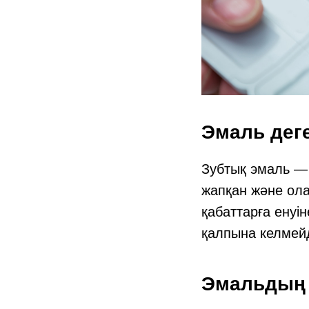
Эмаль дег
Зубтық эмаль — 
жапқан және ол
қабаттарға енуі
қалпына келмейд
Эмальдың 