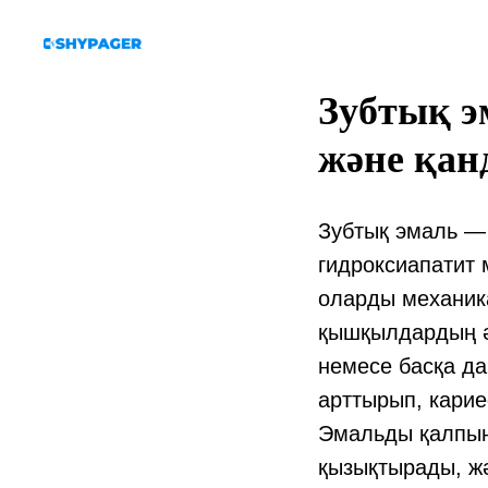
Зубтық э
және қанд
Зубтық эмаль — 
гидроксиапатит
оларды механик
қышқылдардың әс
немесе басқа да
арттырып, карие
Эмальды қалпына
қызықтырады, жә