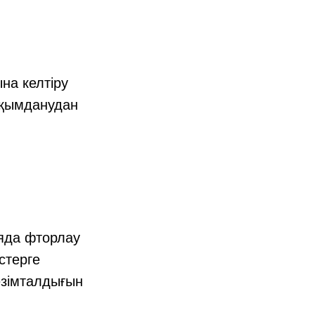
на келтіру
ақымданудан
яда фторлау
стерге
езімталдығын