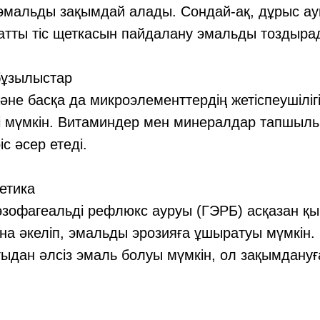
 эмальды зақымдай алады. Сондай-ақ, дұрыс ау
атты тіс щеткасын пайдалану эмальды тоздыра
бұзылыстар
әне басқа да микроэлементтердің жетіспеушілі
уі мүмкін. Витаминдер мен минералдар тапшыл
с әсер етеді.
етика
эзофагеальді рефлюкс ауруы (ГЭРБ) асқазан 
а әкеліп, эмальды эрозияға ұшыратуы мүмкін. 
ғыдан әлсіз эмаль болуы мүмкін, ол зақымдануғ