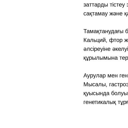
заттарды тістеу
сақтамау және қ
Тамақтанудағы 
Кальций, фтор ж
әлсіреуіне әкел
құрылымына тері
Аурулар мен ген
Мысалы, гастро
қуысында болуын
генетикалық тұр