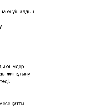
ына енуін алдын
у.
ды өнімдер
ы жиі тұтыну
теді.
емесе қатты