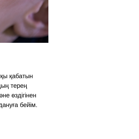
тқы қабатын
дың терең
не өздігінен
дануға бейім.