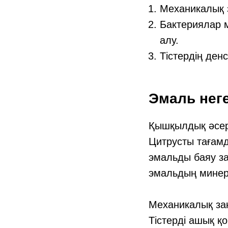
Механикалық 
Бактериялар м
алу.
Тістердің ден
Эмаль нег
Қышқылдық әсе
Цитрусты тағамд
эмальды баяу з
эмальдың минер
Механикалық за
Тістерді ашық қ