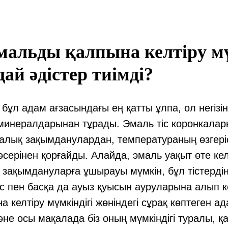
мальды қалпына келтіру м
ай әдістер тиімді?
бұл адам ағзасындағы ең қатты ұлпа, ол негізі
 минералдарынан тұрады. Эмаль тіс коронкала
алық зақымданулардан, температураның өзгері
ерінен қорғайды. Алайда, эмаль уақыт өте ке
 зақымдануларға ұшырауы мүмкін, бұл тістерді
с пен басқа да ауыз қуысын ауруларына алып ке
 келтіру мүмкіндігі жөніндегі сұрақ көптеген 
не осы мақалада біз оның мүмкіндігі туралы, қ