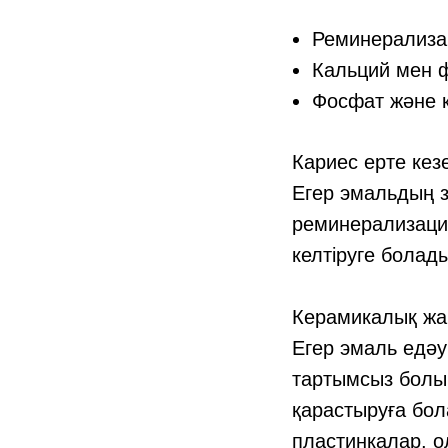
Реминерализац
Кальций мен ф
Фосфат және к
Кариес ерте кез
Егер эмальдың з
реминерализаци
келтіруге болад
Керамикалық жа
Егер эмаль едәу
тартымсыз болы
қарастыруға бол
пластинкалар, ол