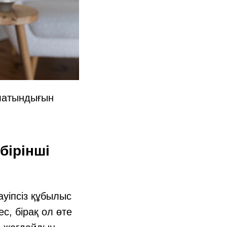
олатындығын
бірінші
уіпсіз құбылыс
с, бірақ ол өте