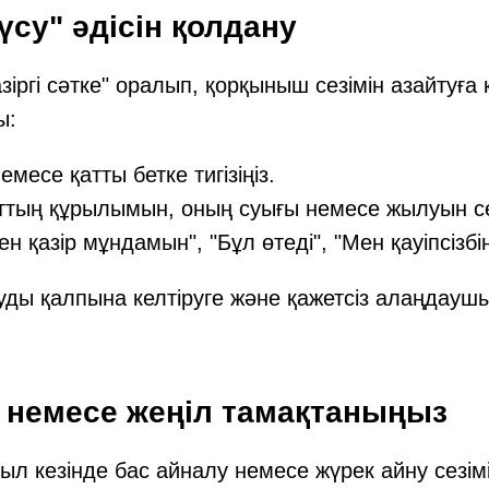
түсу" әдісін қолдану
қазіргі сәтке" оралып, қорқыныш сезімін азайтуға
ы:
месе қатты бетке тигізіңіз.
аттың құрылымын, оның суығы немесе жылуын сез
Мен қазір мұндамын", "Бұл өтеді", "Мен қауіпсізб
уды қалпына келтіруге және қажетсіз алаңдауш
із немесе жеңіл тамақтаныңыз
л кезінде бас айналу немесе жүрек айну сезімі