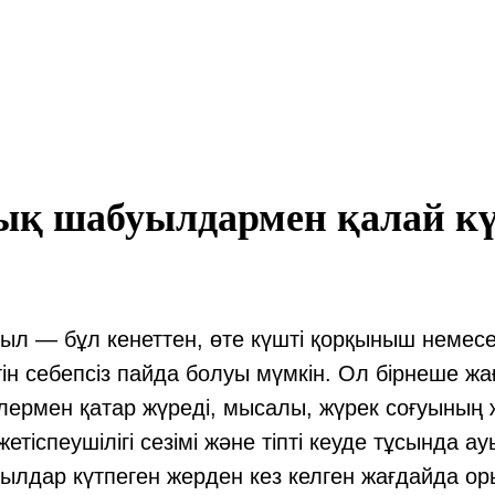
қ шабуылдармен қалай кү
ыл — бұл кенеттен, өте күшті қорқыныш неме
етін себепсіз пайда болуы мүмкін. Ол бірнеше ж
лермен қатар жүреді, мысалы, жүрек соғуының ж
жетіспеушілігі сезімі және тіпті кеуде тұсында а
лдар күтпеген жерден кез келген жағдайда ор