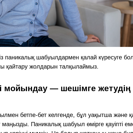
із паникалық шабуылдармен қалай күресуге б
ы қайтару жолдарын талқылаймыз.
і мойындау — шешімге жетудің 
лмен бетпе-бет келгенде, бұл уақытша және қа
 маңызды. Паникалық шабуыл өмірге қауіпті еме