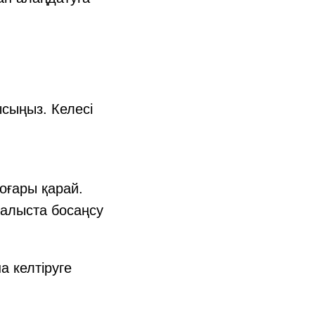
сыңыз. Келесі
оғары қарай.
ғалыста босаңсу
а келтіруге