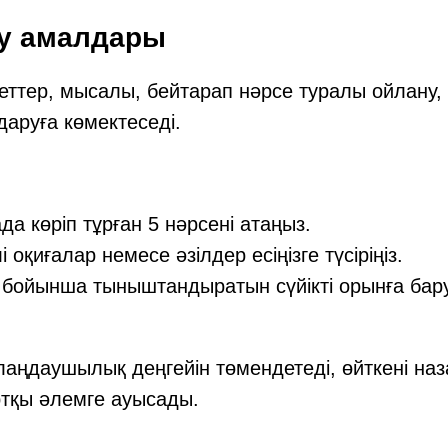
ту амалдары
ттер, мысалы, бейтарап нәрсе туралы ойлану, 
аруға көмектеседі.
да көріп тұрған 5 нәрсені атаңыз.
і оқиғалар немесе әзілдер есіңізге түсіріңіз.
 бойынша тыныштандыратын сүйікті орынға бар
лаңдаушылық деңгейін төмендетеді, өйткені наза
ртқы әлемге ауысады.