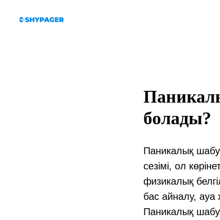
Паникалы
болады?
Паникалық шабу
сезімі, ол көрін
физикалық белгі
бас айналу, ауа 
Паникалық шабуы