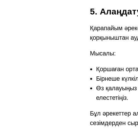
5. Алаңда
Қарапайым әреке
қорқыныштан ауд
Мысалы:
Қоршаған орта
Бірнеше күлкіл
Өз қалауыңыз
елестетіңіз.
Бұл әрекеттер а
сезімдерден сы