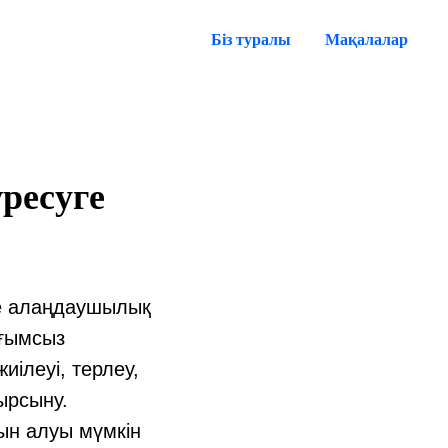
Біз туралы
Мақалалар
ресуге
се алаңдаушылық
ағымсыз
иілеуі, терлеу,
уырсыну.
ын алуы мүмкін