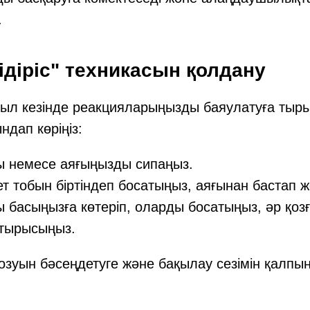
.
кідіріс" техникасын қолдану
ыл кезінде реакцияларыңызды баяулатуға тыры
дап көріңіз:
 немесе аяғыңызды сипаңыз.
т тобын біртіндеп босатыңыз, аяғынан бастап ж
басыңызға көтеріп, оларды босатыңыз, әр қоз
е тырысыңыз.
қозуын бәсеңдетуге және бақылау сезімін қалпын