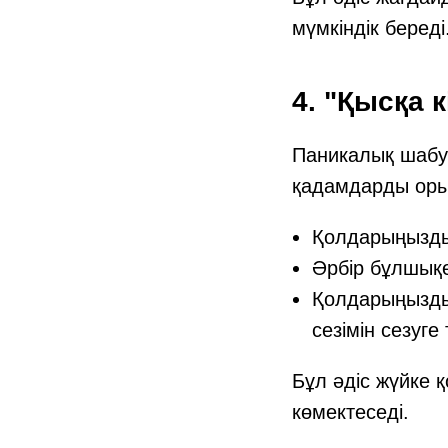
мүмкіндік береді
4. "Қысқа 
Паникалық шабу
қадамдарды орын
Қолдарыңызды
Әрбір бұлшықе
Қолдарыңызды 
сезімін сезуг
Бұл әдіс жүйке 
көмектеседі.