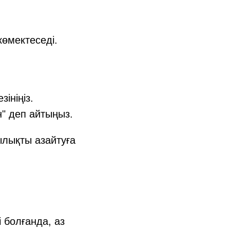
 көмектеседі.
ініңіз.
ін" деп айтыңыз.
ылықты азайтуға
 болғанда, аз