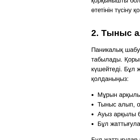
қорқынышты болы
өтетінін түсіну 
2. Тыныс 
Паникалық шабу
табылады. Қорық
күшейтеді. Бұл 
қолданыңыз:
Мұрын арқылы
Тыныс алып, о
Ауыз арқылы 6
Бұл жаттығула
Бұл жаттығулар 