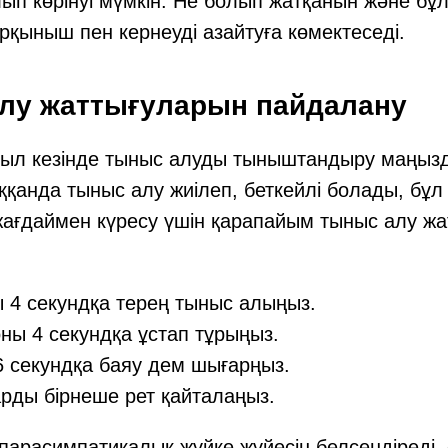
п көрінуі мүмкін. Не болып жатқанын және бұ
қорқыныш пен кернеуді азайтуға көмектеседі.
алу жаттығуларын пайдалану
ыл кезінде тыныс алуды тыныштандыру маңыз
қанда тыныс алу жиілеп, беткейлі болады, бұл 
жағдаймен күресу үшін қарапайым тыныс алу ж
 4 секундқа терең тыныс алыңыз.
ны 4 секундқа ұстап тұрыңыз.
 секундқа баяу дем шығарңыз.
рды бірнеше рет қайталаңыз.
парасимпатикалық жүйке жүйесін белсендіреді,