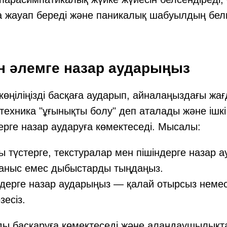
 жауап береді және паникалық шабуылдың белг
ан әлемге назар аударыңыз
көңіліңізді басқаға аударып, айналаңыздағы жағ
техника "ұғынықты болу" деп аталады және ішк
рге назар аударуға көмектеседі. Мысалы:
 түстерге, текстуралар мен пішіндерге назар 
таныс емес дыбыстарды тыңдаңыз.
мдерге назар аударыңыз — қалай отырсыз немес
зесіз.
ды басқаруға көмектеседі және алаңдаушылықт