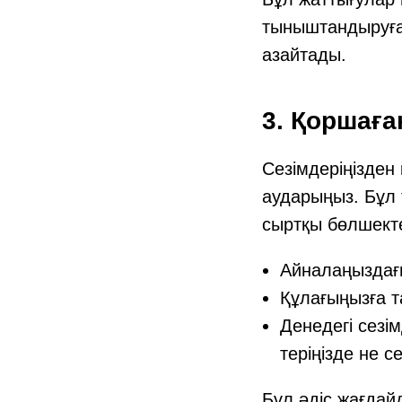
тыныштандыруға
азайтады.
3. Қоршағ
Сезімдеріңізден 
аударыңыз. Бұл 
сыртқы бөлшекте
Айналаңыздағы
Құлағыңызға 
Денедегі сезі
теріңізде не се
Бұл әдіс жағдай