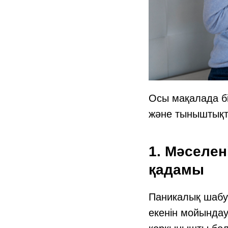
Осы мақалада б
және тыныштықт
1. Мәселен
қадамы
Паникалық шабуы
екенін мойындау