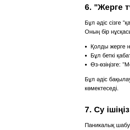
6. "Жерге 
Бұл әдіс сізге "
Оның бір нұсқас
Қолды жерге не
Бұл беткі қаб
Өз-өзіңізге: "
Бұл әдіс бақыла
көмектеседі.
7. Су ішің
Паникалық шабуы