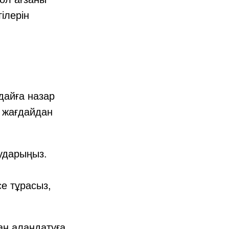
ілерін
дайға назар
і жағдайдан
аударыңыз.
е тұрасыз,
ан алаңдатуға