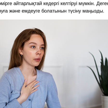
өмірге айтарлықтай кедергі келтіруі мүмкін. Дег
уға және емдеуге болатынын түсіну маңызды.