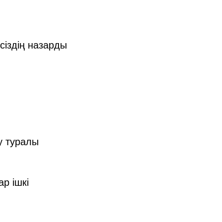
сіздің назарды
у туралы
р ішкі