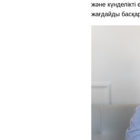
және күнделікті 
жағдайды басқар