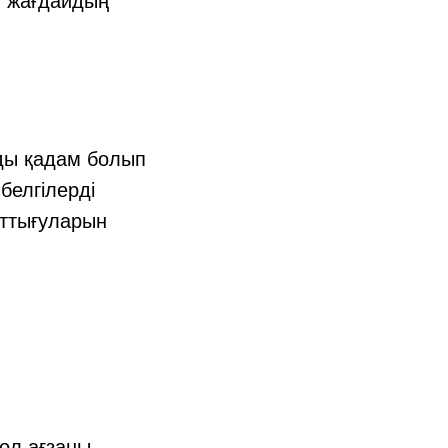
л жағдайдың
ды қадам болып
белгілерді
аттығуларын
 ол ағзаны