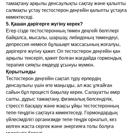
тамақтану арқылы денсаулықты сақтау және қалыпты
салмақты ұстау тестостерон деңгейін қалыпты ұстауға
көмектеседі.
5. Қашан дәрігерге жүгіну керек?
Егер сізде тестостеронның төмен деңгейі белгілері
байқалса, мысалы, шаршау, либидоның төмендеуі,
депрессия немесе бұлшықет массасының жоғалуы,
дәрігерге жүгіну қажет. Ол тестостерон деңгейін қан
арқылы тексеріп, қажет болған жағдайда гормондық
терапия сияқты емдеуді ұсынуы мүмкін.
Қорытынды
Тестостерон деңгейін сақтап тұру ерлердің
денсаулығы үшін өте маңызды, ал жас ұлғайған
сайын бұл процесті бақылау керек. Салауатты өмір
салты, дұрыс тамақтану, физикалық белсенділік,
стрессті басқару және жақсы ұйқы тестостеронның
тепе-теңдігін сақтауға көмектеседі. Гормондардың
үйлесімділігі организмде тепе-теңдік орнатып, кез
келген жаста сергек және энергияға толы болуға