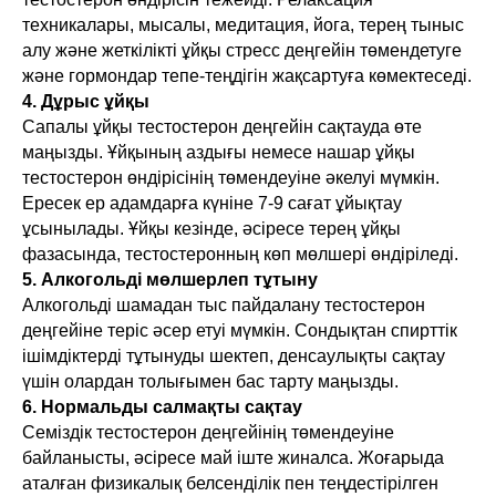
техникалары, мысалы, медитация, йога, терең тыныс
алу және жеткілікті ұйқы стресс деңгейін төмендетуге
және гормондар тепе-теңдігін жақсартуға көмектеседі.
4. Дұрыс ұйқы
Сапалы ұйқы тестостерон деңгейін сақтауда өте
маңызды. Ұйқының аздығы немесе нашар ұйқы
тестостерон өндірісінің төмендеуіне әкелуі мүмкін.
Ересек ер адамдарға күніне 7-9 сағат ұйықтау
ұсынылады. Ұйқы кезінде, әсіресе терең ұйқы
фазасында, тестостеронның көп мөлшері өндіріледі.
5. Алкогольді мөлшерлеп тұтыну
Алкогольді шамадан тыс пайдалану тестостерон
деңгейіне теріс әсер етуі мүмкін. Сондықтан спирттік
ішімдіктерді тұтынуды шектеп, денсаулықты сақтау
үшін олардан толығымен бас тарту маңызды.
6. Нормальды салмақты сақтау
Семіздік тестостерон деңгейінің төмендеуіне
байланысты, әсіресе май іште жиналса. Жоғарыда
аталған физикалық белсенділік пен теңдестірілген