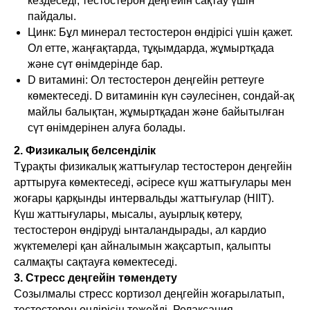
кездеседі, тестостерон деңгейін сақтау үшін
пайдалы.
Цинк: Бұл минерал тестостерон өндірісі үшін қажет.
Ол етте, жаңғақтарда, тұқымдарда, жұмыртқада
және сүт өнімдерінде бар.
D витамині: Ол тестостерон деңгейін реттеуге
көмектеседі. D витаминін күн сәулесінен, сондай-ақ
майлы балықтан, жұмыртқадан және байытылған
сүт өнімдерінен алуға болады.
2. Физикалық белсенділік
Тұрақты физикалық жаттығулар тестостерон деңгейін
арттыруға көмектеседі, әсіресе күш жаттығулары мен
жоғары қарқынды интервальды жаттығулар (HIIT).
Күш жаттығулары, мысалы, ауырлық көтеру,
тестостерон өндіруді ынталандырады, ал кардио
жүктемелері қан айналымын жақсартып, қалыпты
салмақты сақтауға көмектеседі.
3. Стресс деңгейін төмендету
Созылмалы стресс кортизол деңгейін жоғарылатып,
тестостерон өндірісін тежейді. Релаксация