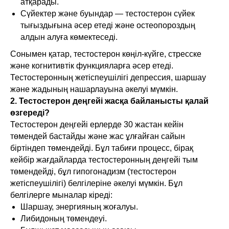
атқарады.
Сүйектер және буындар — тестостерон сүйек
тығыздығына әсер етеді және остеопороздың
алдын алуға көмектеседі.
Сонымен қатар, тестостерон көңіл-күйге, стресске
және когнитивтік функцияларға әсер етеді.
Тестостеронның жетіспеушілігі депрессия, шаршау
және жадының нашарлауына әкелуі мүмкін.
2. Тестостерон деңгейі жасқа байланысты қалай
өзгереді?
Тестостерон деңгейі ерлерде 30 жастан кейін
төмендей бастайды және жас ұлғайған сайын
біртіндеп төмендейді. Бұл табиғи процесс, бірақ
кейбір жағдайларда тестостеронның деңгейі тым
төмендейді, бұл гипогонадизм (тестостерон
жетіспеушілігі) белгілеріне әкелуі мүмкін. Бұл
белгілерге мыналар кіреді:
Шаршау, энергияның жоғалуы.
Либидоның төмендеуі.