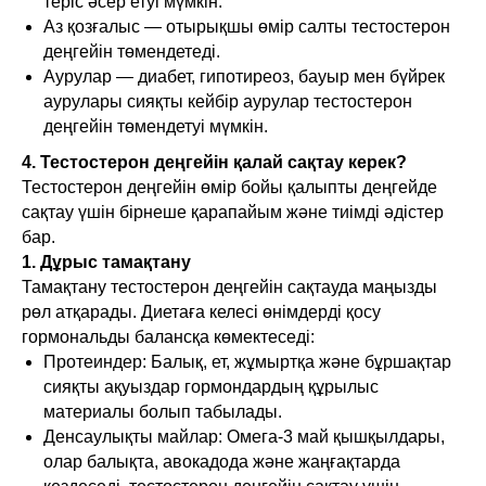
теріс әсер етуі мүмкін.
Аз қозғалыс — отырықшы өмір салты тестостерон
деңгейін төмендетеді.
Аурулар — диабет, гипотиреоз, бауыр мен бүйрек
аурулары сияқты кейбір аурулар тестостерон
деңгейін төмендетуі мүмкін.
4. Тестостерон деңгейін қалай сақтау керек?
Тестостерон деңгейін өмір бойы қалыпты деңгейде
сақтау үшін бірнеше қарапайым және тиімді әдістер
бар.
1. Дұрыс тамақтану
Тамақтану тестостерон деңгейін сақтауда маңызды
рөл атқарады. Диетаға келесі өнімдерді қосу
гормональды балансқа көмектеседі:
Протеиндер: Балық, ет, жұмыртқа және бұршақтар
сияқты ақуыздар гормондардың құрылыс
материалы болып табылады.
Денсаулықты майлар: Омега-3 май қышқылдары,
олар балықта, авокадода және жаңғақтарда