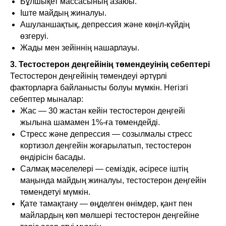
Бұлшықет массасының азаюы.
Іште майдың жиналуы.
Ашуланшақтық, депрессия және көңіл-күйдің
өзгеруі.
Жады мен зейіннің нашарлауы.
3. Тестостерон деңгейінің төмендеуінің себептері
Тестостерон деңгейінің төмендеуі әртүрлі
факторларға байланысты болуы мүмкін. Негізгі
себептер мыналар:
Жас — 30 жастан кейін тестостерон деңгейі
жылына шамамен 1%-ға төмендейді.
Стресс және депрессия — созылмалы стресс
кортизол деңгейін жоғарылатып, тестостерон
өндірісін басады.
Салмақ мәселелері — семіздік, әсіресе іштің
маңында майдың жиналуы, тестостерон деңгейін
төмендетуі мүмкін.
Қате тамақтану — өңделген өнімдер, қант пен
майлардың көп мөлшері тестостерон деңгейіне