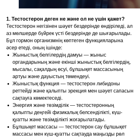
1. Тестостерон деген не және ол не үшін қажет?
Тестостерон негізінен шәует бездерінде өндіріледі, ал
аз мөлшерде бүйрек үсті бездерінде де шығарылады.
Бұл гормон организмнің көптеген функцияларына
әсер етеді, оның ішінде:
Жыныстық белгілердің дамуы — жыныс
органдарының және екінші жыныстық белгілердің,
мысалы, сақалдың өсуі, бұлшықет массасының
артуы және дауыстың төмендеуі.
Жыныстық функция — тестостерон либидоны
реттейді және қалыпты эрекция мен шәует сапасын
сақтауға көмектеседі.
Энергия және төзімділік — тестостеронның
қалыпты деңгейі физикалық белсенділікті, күш-
қуатты және төзімділікті жоғарылатады.
Бұлшықет массасы — тестостерон сау бұлшықет
массасы мен күш-қуатты сақтауда маңызды рөл