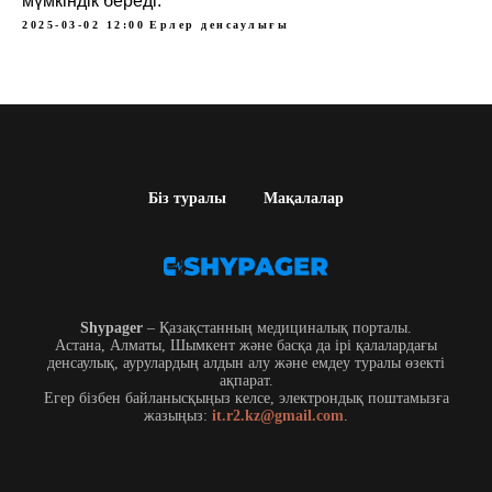
мүмкіндік береді.
2025-03-02 12:00
Ерлер денсаулығы
Біз туралы
Мақалалар
Shypager
– Қазақстанның медициналық порталы.
Астана, Алматы, Шымкент және басқа да ірі қалалардағы
денсаулық, аурулардың алдын алу және емдеу туралы өзекті
ақпарат.
Егер бізбен байланысқыңыз келсе, электрондық поштамызға
жазыңыз:
it.r2.kz@gmail.com
.