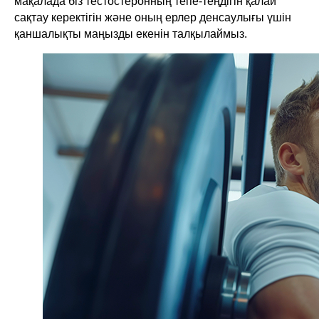
мақалада біз тестостеронның тепе-теңдігін қалай
сақтау керектігін және оның ерлер денсаулығы үшін
қаншалықты маңызды екенін талқылаймыз.