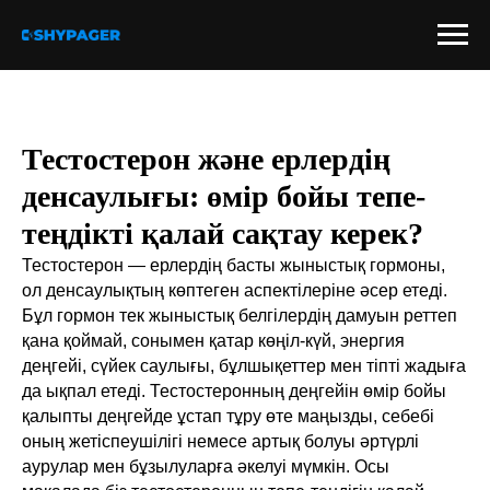
Тестостерон және ерлердің
денсаулығы: өмір бойы тепе-
теңдікті қалай сақтау керек?
Тестостерон — ерлердің басты жыныстық гормоны,
ол денсаулықтың көптеген аспектілеріне әсер етеді.
Бұл гормон тек жыныстық белгілердің дамуын реттеп
қана қоймай, сонымен қатар көңіл-күй, энергия
деңгейі, сүйек саулығы, бұлшықеттер мен тіпті жадыға
да ықпал етеді. Тестостеронның деңгейін өмір бойы
қалыпты деңгейде ұстап тұру өте маңызды, себебі
оның жетіспеушілігі немесе артық болуы әртүрлі
аурулар мен бұзылуларға әкелуі мүмкін. Осы