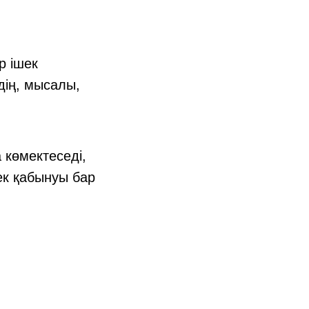
р ішек
дің, мысалы,
 көмектеседі,
ек қабынуы бар