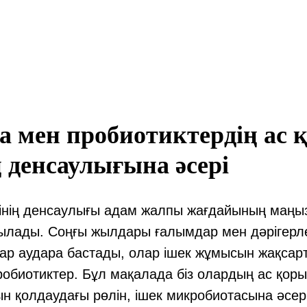
а мен пробиотиктердің ас 
ң денсаулығына әсері
сінің денсаулығы адам жалпы жағдайының маңы
былады. Соңғы жылдары ғалымдар мен дәрігерлер 
ар аудара бастады, олар ішек жұмысын жақсарт
робиотиктер. Бұл мақалада біз олардың ас қоры
 қолдаудағы рөлін, ішек микробиотасына әсері