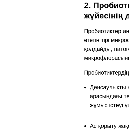
2. Пробиот
жүйесінің
Пробиотиктер ан
ететін тірі мик
қолдайды, патог
микрофлорасының
Пробиотиктердің 
Денсаулықты 
арасындағы те
жұмыс істеуі 
Ас қорыту жақ