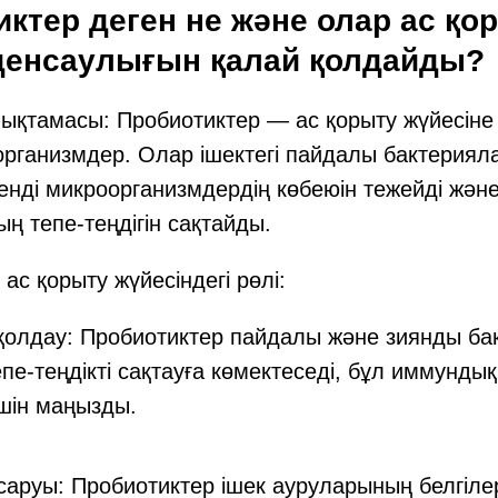
иктер деген не және олар ас қо
 денсаулығын қалай қолдайды?
ықтамасы: Пробиотиктер — ас қорыту жүйесіне
роорганизмдер. Олар ішектегі пайдалы бактериял
енді микроорганизмдердің көбеюін тежейді және
 тепе-теңдігін сақтайды.
ас қорыту жүйесіндегі рөлі:
қолдау: Пробиотиктер пайдалы және зиянды ба
пе-теңдікті сақтауға көмектеседі, бұл иммунды
үшін маңызды.
саруы: Пробиотиктер ішек ауруларының белгілер