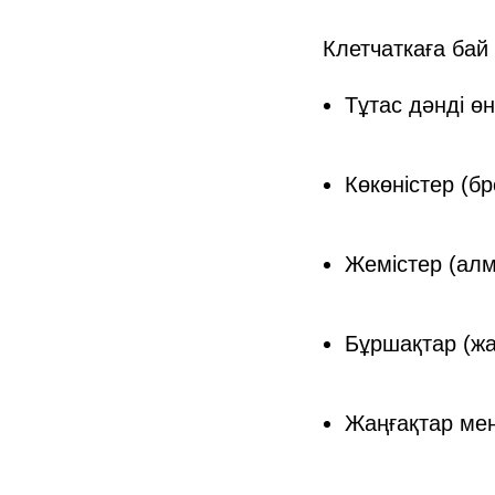
Клетчаткаға бай
Тұтас дәнді өн
Көкөністер (бр
Жемістер (алм
Бұршақтар (жа
Жаңғақтар мен