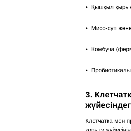
Қышқыл қырыққ
Мисо-суп және
Комбуча (ферм
Пробиотикалық
3. Клетчат
жүйесіндег
Клетчатка мен п
қорыту жүйесіні