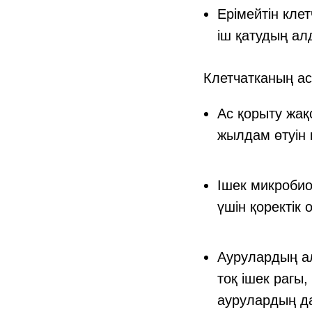
Ерімейтін клет
іш қатудың ал
Клетчатканың ас 
Ас қорыту жақ
жылдам өтуін 
Ішек микробио
үшін қоректік
Аурулардың ал
тоқ ішек рагы,
аурулардың да