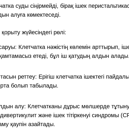
чатка суды сіңірмейді, бірақ ішек перистальтик
дын алуға көмектеседі.
қорыту жүйесіндегі рөлі:
саруы: Клетчатка нәжістің көлемін арттырып, і
қамтамасыз етеді, бұл іш қатудың алдын алады
тасын реттеу: Ерігіш клетчатка ішектегі пайдал
 орта болып табылады.
дын алу: Клетчатканы дұрыс мөлшерде тұтыну 
 дивертикулит және ішек тітіркенуі синдромы (С
му қаупін азайтады.