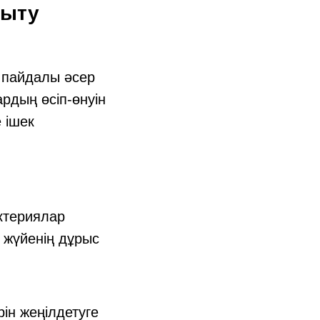
рыту
 пайдалы әсер
ардың өсіп-өнуін
 ішек
ктериялар
қ жүйенің дұрыс
ін жеңілдетуге