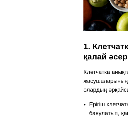
1. Клетчат
қалай әсер
Клетчатка анықт
жасушаларының қ
олардың әрқайсы
Ерігіш клетчат
баяулатып, қа