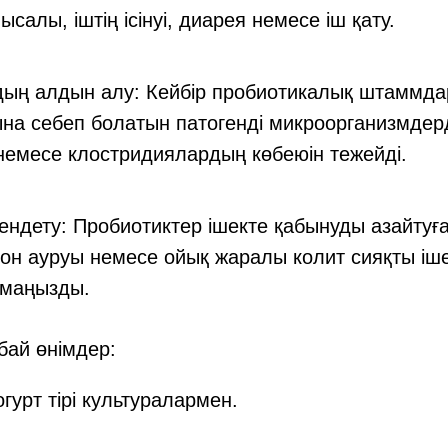
ысалы, іштің ісінуі, диарея немесе іш қату.
ың алдын алу: Кейбір пробиотикалық штаммда
а себеп болатын патогенді микроорганизмдер
емесе клостридиялардың көбеюін тежейді.
ндету: Пробиотиктер ішекте қабынуды азайтуға
рон ауруы немесе ойық жаралы колит сияқты іш
 маңызды.
бай өнімдер:
гурт тірі культуралармен.