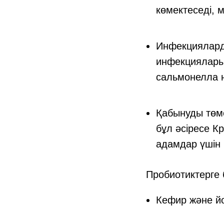
көмектеседі, м
Инфекциялард
инфекцияларын
сальмонелла н
Қабынуды төме
бұл әсіресе К
адамдар үшін
Пробиотиктерге 
Кефир және йо