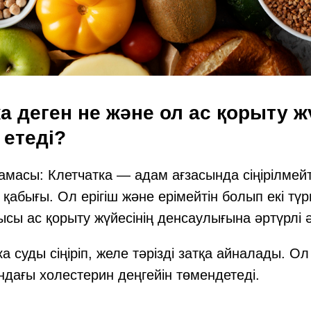
ка деген не және ол ас қорыту ж
 етеді?
амасы: Клетчатка — адам ағзасында сіңірілмейті
абығы. Ол ерігіш және ерімейтін болып екі түрг
сы ас қорыту жүйесінің денсаулығына әртүрлі ә
ка суды сіңіріп, желе тәрізді затқа айналады. О
ндағы холестерин деңгейін төмендетеді.