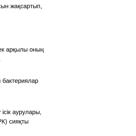
асын жақсартып,
шек арқылы оның
.
ы бактериялар
ісік аурулары,
РК) сияқты