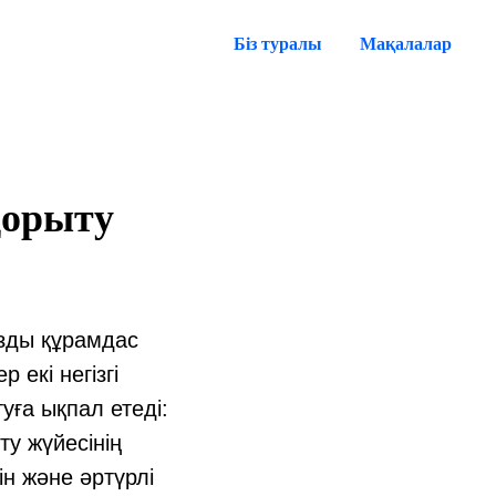
Біз туралы
Мақалалар
қорыту
зды құрамдас
екі негізгі
уға ықпал етеді:
ту жүйесінің
н және әртүрлі