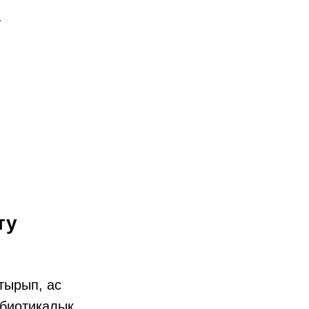
.
ту
отырып, ас
обиотикалық