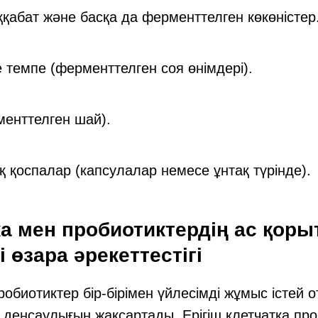
абат және басқа да ферменттелген көкөністер
 темпе (ферменттелген соя өнімдері).
енттелген шай).
 қоспалар (капсулалар немесе ұнтақ түрінде).
ка мен пробиотиктердің ас қоры
і өзара әрекеттестігі
робиотиктер бір-бірімен үйлесімді жұмыс істей 
ң денсаулығын жақсартады. Ерігіш клетчатка пр