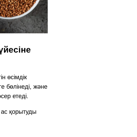
үйесіне
н өсімдік
е бөлінеді, және
сер етеді.
л ас қорытуды