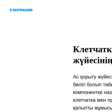
Клетчатк
жүйесіні
Ас қорыту жүйе
бөлігі болып та
компонентке наз
клетчатка мен п
қалыпты жұмысын