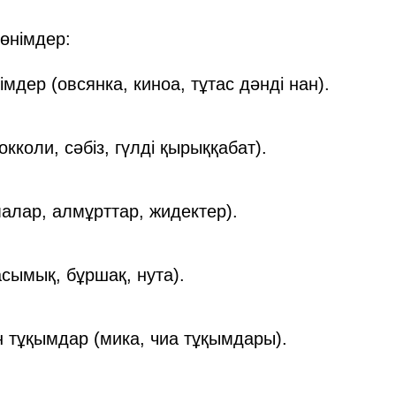
 өнімдер:
імдер (овсянка, киноа, тұтас дәнді нан).
окколи, сәбіз, гүлді қырыққабат).
алар, алмұрттар, жидектер).
сымық, бұршақ, нута).
 тұқымдар (мика, чиа тұқымдары).