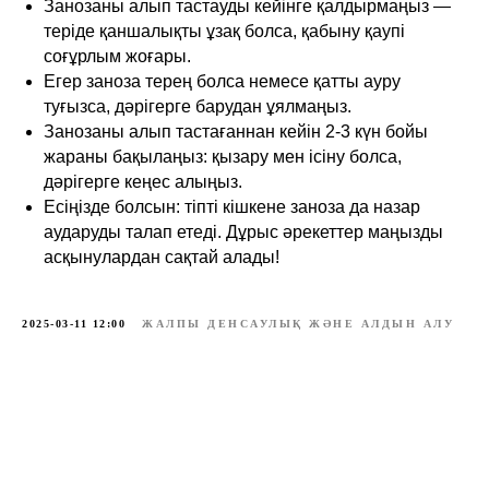
Занозаны алып тастауды кейінге қалдырмаңыз —
теріде қаншалықты ұзақ болса, қабыну қаупі
соғұрлым жоғары.
Егер заноза терең болса немесе қатты ауру
туғызса, дәрігерге барудан ұялмаңыз.
Занозаны алып тастағаннан кейін 2-3 күн бойы
жараны бақылаңыз: қызару мен ісіну болса,
дәрігерге кеңес алыңыз.
Есіңізде болсын: тіпті кішкене заноза да назар
аударуды талап етеді. Дұрыс әрекеттер маңызды
асқынулардан сақтай алады!
2025-03-11 12:00
ЖАЛПЫ ДЕНСАУЛЫҚ ЖӘНЕ АЛДЫН АЛУ