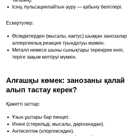
Ісіну, пульсациялайтын ауру — қабыну белгілері.
Ескертулер:
Өсімдіктерден (мысалы, кактус) шыққан занозалар
аллергиялық реакция туындатуы мүмкін.
Металл немесе шыны сынықтары тереңірек еніп,
теріге зақым келтіруі мүмкін.
Алғашқы көмек: занозаны қалай
алып тастау керек?
Қажетті заттар:
Ұзын ұштары бар пинцет.
Инені (стерильді, мысалы, дәріханадан).
Антисептик (хлоргексидин).