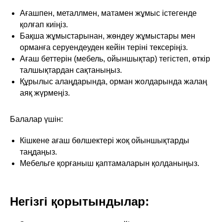
Ағашпен, металлмен, матамен жұмыс істегенде
қолғап киіңіз.
Бақша жұмыстарынан, жөндеу жұмыстары мен
орманға серуендеуден кейін теріні тексеріңіз.
Ағаш беттерін (мебель, ойыншықтар) тегістеп, өткір
талшықтардан сақтаныңыз.
Құрылыс алаңдарында, орман жолдарында жалаң
аяқ жүрмеңіз.
Балалар үшін:
Кішкене ағаш бөлшектері жоқ ойыншықтарды
таңдаңыз.
Мебельге қорғаныш қаптамаларын қолданыңыз.
Негізгі қорытындылар: