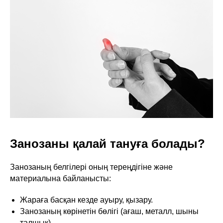
Занозаны қалай тануға болады?
Занозаның белгілері оның тереңдігіне және
материалына байланысты:
Жараға басқан кезде ауыру, қызару.
Занозаның көрінетін бөлігі (ағаш, металл, шыны
талшық).