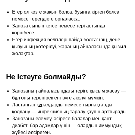
Егер ол көзге жақын болса, буынға кірген болса
немесе тереңдікте орналасса.
Заноза сынып кетсе немесе тері астында
көрінбесе.
Егер инфекция белгілері пайда болса: ірің, дене
қызуының көтерілуі, жараның айналасында қызыл
жолақтар.
Не істеуге болмайды?
Занозаның айналасындағы теріге қысым жасау —
бұл оны тереңірек енгізуге әкелуі мүмкін.
Ластанған құралдарды немесе тырнақтарды
қолдану — инфекцияның таралу қаупін арттырады.
Занозаны елемеу, әсіресе балалар мен қант
диабеті бар адамдар үшін — олардың иммундық
жүйесі әлсіреген.