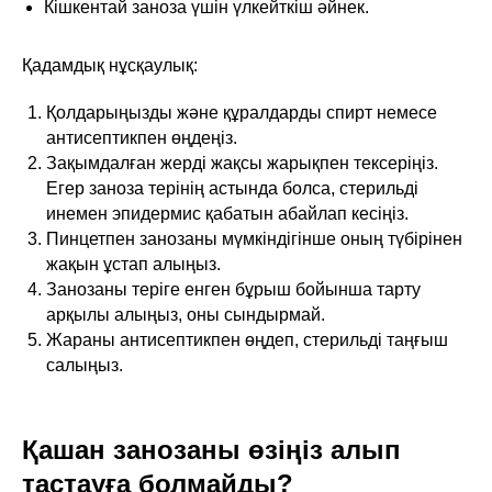
Кішкентай заноза үшін үлкейткіш әйнек.
Қадамдық нұсқаулық:
Қолдарыңызды және құралдарды спирт немесе
антисептикпен өңдеңіз.
Зақымдалған жерді жақсы жарықпен тексеріңіз.
Егер заноза терінің астында болса, стерильді
инемен эпидермис қабатын абайлап кесіңіз.
Пинцетпен занозаны мүмкіндігінше оның түбірінен
жақын ұстап алыңыз.
Занозаны теріге енген бұрыш бойынша тарту
арқылы алыңыз, оны сындырмай.
Жараны антисептикпен өңдеп, стерильді таңғыш
салыңыз.
Қашан занозаны өзіңіз алып
тастауға болмайды?