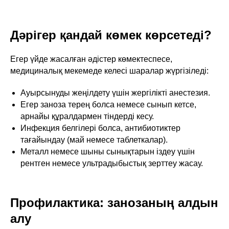
Дәрігер қандай көмек көрсетеді?
Егер үйде жасалған әдістер көмектеспесе,
медициналық мекемеде келесі шаралар жүргізіледі:
Ауырсынуды жеңілдету үшін жергілікті анестезия.
Егер заноза терең болса немесе сынып кетсе,
арнайы құралдармен тіндерді кесу.
Инфекция белгілері болса, антибиотиктер
тағайындау (май немесе таблеткалар).
Металл немесе шыны сынықтарын іздеу үшін
рентген немесе ультрадыбыстық зерттеу жасау.
Профилактика: занозаның алдын
алу