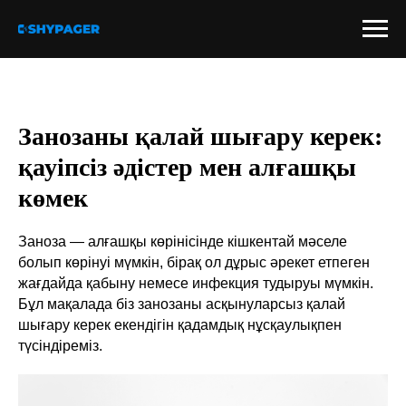
Занозаны қалай шығару керек:
қауіпсіз әдістер мен алғашқы
көмек
Заноза — алғашқы көрінісінде кішкентай мәселе
болып көрінуі мүмкін, бірақ ол дұрыс әрекет етпеген
жағдайда қабыну немесе инфекция тудыруы мүмкін.
Бұл мақалада біз занозаны асқынуларсыз қалай
шығару керек екендігін қадамдық нұсқаулықпен
түсіндіреміз.