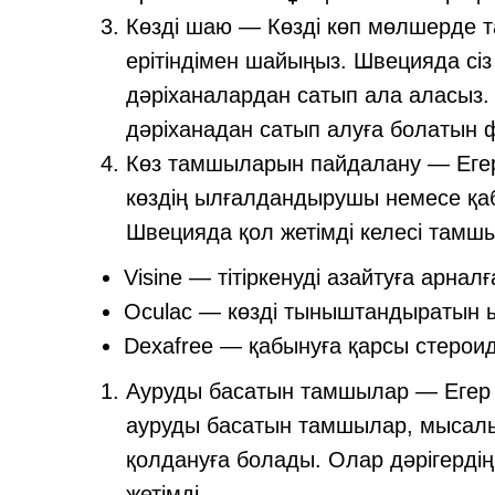
Көзді шаю — Көзді көп мөлшерде 
ерітіндімен шайыңыз. Швецияда сіз 
дәріханалардан сатып ала аласыз.
дәріханадан сатып алуға болатын ф
Көз тамшыларын пайдалану — Еге
көздің ылғалдандырушы немесе қ
Швецияда қол жетімді келесі тамш
Visine — тітіркенуді азайтуға арна
Oculac — көзді тыныштандыратын
Dexafree — қабынуға қарсы стерои
Ауруды басатын тамшылар — Егер а
ауруды басатын тамшылар, мысалы
қолдануға болады. Олар дәрігерді
жетімді.