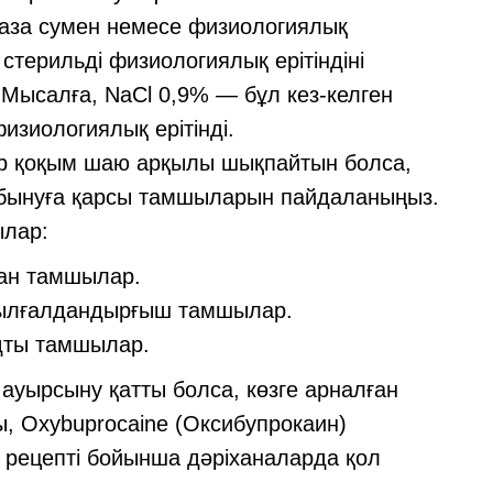
таза сумен немесе физиологиялық
стерильді физиологиялық ерітіндіні
 Мысалға, NaCl 0,9% — бұл кез-келген
изиологиялық ерітінді.
р қоқым шаю арқылы шықпайтын болса,
абынуға қарсы тамшыларын пайдаланыңыз.
ылар:
лған тамшылар.
 ылғалдандырғыш тамшылар.
дты тамшылар.
уырсыну қатты болса, көзге арналған
, Oxybuprocaine (Оксибупрокаин)
ң рецепті бойынша дәріханаларда қол