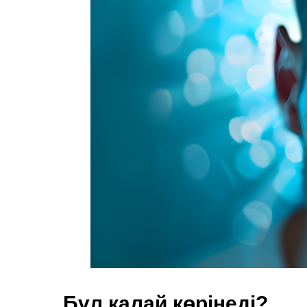
Бұл қалай көрінеді?