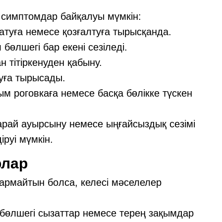
і симптомдар байқалуы мүмкін:
атуға немесе қозғалтуға тырысқанда.
бөлшегі бар екені сезіледі.
 тітіркенуден қабыну.
уға тырысады.
м роговкаға немесе басқа бөлікке түскен
рай ауырсыну немесе ыңғайсыздық сезімі
руі мүмкін.
рлар
армайтын болса, келесі мәселелер
бөлшегі сызаттар немесе терең зақымдар