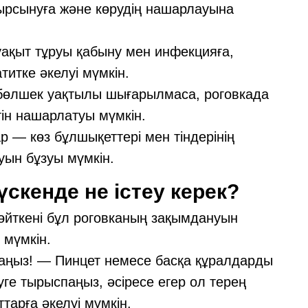
уырсынуға және көрудің нашарлауына
ақыт тұруы қабыну мен инфекцияға,
итке әкелуі мүмкін.
бөлшек уақтылы шығарылмаса, роговкада
ін нашарлатуы мүмкін.
 — көз бұлшықеттері мен тіндерінің
уын бұзуы мүмкін.
скенде не істеу керек?
, өйткені бұл роговканың зақымдануын
і мүмкін.
паңыз! — Пинцет немесе басқа құралдарды
ге тырыспаңыз, әсіресе егер ол терең
тарға әкелуі мүмкін.