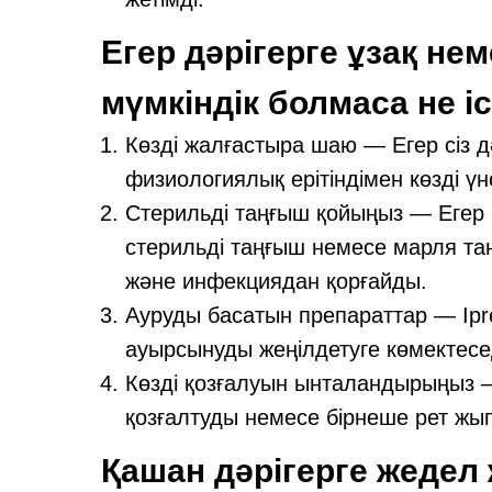
Егер дәрігерге ұзақ не
мүмкіндік болмаса не і
Көзді жалғастыра шаю — Егер сіз д
физиологиялық ерітіндімен көзді 
Стерильді таңғыш қойыңыз — Егер
стерильді таңғыш немесе марля та
және инфекциядан қорғайды.
Ауруды басатын препараттар — Ipre
ауырсынуды жеңілдетуге көмектесе
Көзді қозғалуын ынталандырыңыз —
қозғалтуды немесе бірнеше рет жып
Қашан дәрігерге жедел 