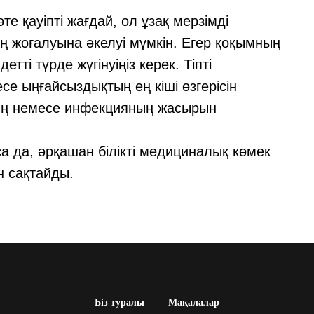
е қауіпті жағдай, ол ұзақ мерзімді
нің жоғалуына әкелуі мүмкін. Егер қоқымның
етті түрде жүгінуіңіз керек. Тіпті
есе ыңғайсыздықтың ең кіші өзгерісін
ның немесе инфекцияның жасырын
са да, әрқашан білікті медициналық көмек
н сақтайды.
Біз туралы
Мақалалар