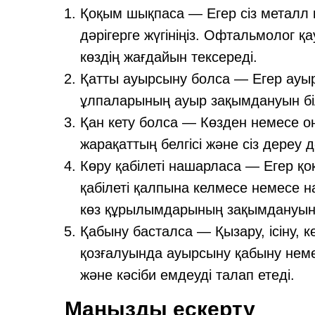
Қоқым шықпаса — Егер сіз металл 
дәрігерге жүгініңіз. Офтальмолог қа
көздің жағдайын тексереді.
Қатты ауырсыну болса — Егер ауыр
ұлпаларының ауыр зақымдануын біл
Қан кету болса — Көзден немесе он
жарақаттың белгісі және сіз дереу дә
Көру қабілеті нашарласа — Егер қо
қабілеті қалпына келмесе немесе 
көз құрылымдарының зақымдануын б
Қабыну басталса — Қызару, ісіну, кө
қозғалуында ауырсыну қабыну нем
және кәсіби емдеуді талап етеді.
Маңызды ескерту