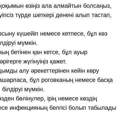
қоқымын өзіңіз ала алмайтын болсаңыз,
уіпсіз түрде шеткері денені алып тастап,
сыну күшейіп немесе кетпесе, бұл көз
діруі мүмкін.
ың бетінен қан кетсе, бұл ауыр
рігерге жүгінуіңіз қажет.
қымды алу әрекеттерінен кейін көру
нашарласа, бұл роговканың немесе басқа
ілдіруі мүмкін.
зден бөлінулер, ірің немесе көздің
есе инфекцияның белгісі болып табылады