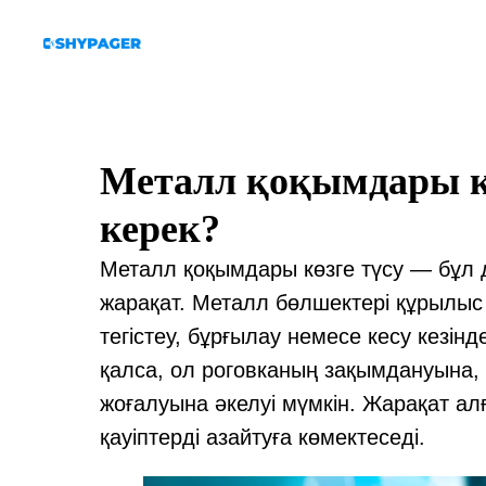
Металл қоқымдары көз
керек?
Металл қоқымдары көзге түсу — бұл 
жарақат. Металл бөлшектері құрылыс
тегістеу, бұрғылау немесе кесу кезінде
қалса, ол роговканың зақымдануына, и
жоғалуына әкелуі мүмкін. Жарақат алғ
қауіптерді азайтуға көмектеседі.