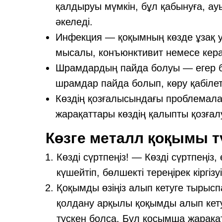
қалдыруы мүмкін, бұл қабынуға, а
әкеледі.
Инфекция — қоқымның көзде ұзақ у
мысалы, конъюнктивит немесе керат
Шрамдардың пайда болуы — егер 
шрамдар пайда болып, көру қабілет
Көздің қозғалысындағы проблемалар
жарақаттары көздің қалыпты қозғал
Көзге металл қоқымы тү
Көзді сүртпеңіз! — Көзді сүртпеңіз
күшейтіп, бөлшекті тереңірек кіргізу
Қоқымды өзіңіз алып кетуге тырыс
қолдану арқылы қоқымды алып кету
түскен болса. Бұл қосымша жарақат