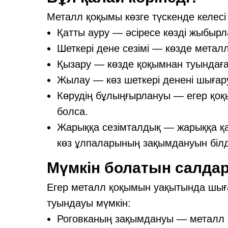
Металл қоқымы көзге түскенде келес
Қатты ауру — әсіресе көзді жыбырл
Шеткері дене сезімі — көзде металл 
Қызару — көзде қоқымнан туындаған
Жылау — көз шеткері денені шығар
Көрудің бұлыңғырлануы — егер қоқы
болса.
Жарыққа сезімталдық — жарыққа қа
көз ұлпаларының зақымдануын білді
Мүмкін болатын салда
Егер металл қоқымын уақытында шығ
туындауы мүмкін:
Роговканың зақымдануы — металл 