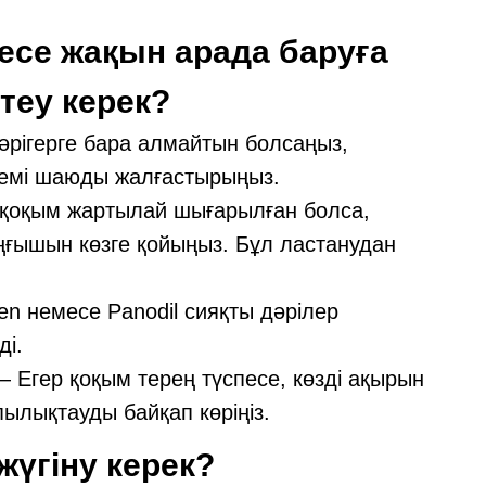
месе жақын арада баруға
стеу керек?
әрігерге бара алмайтын болсаңыз,
үнемі шаюды жалғастырыңыз.
 қоқым жартылай шығарылған болса,
ңғышын көзге қойыңыз. Бұл ластанудан
n немесе Panodil сияқты дәрілер
ді.
 Егер қоқым терең түспесе, көзді ақырын
ылықтауды байқап көріңіз.
жүгіну керек?