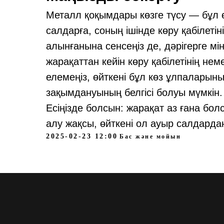
Металл қоқымдары көзге түсу — бұл өт
салдарға, соның ішінде көру қабілеті
алынғанына сенсеңіз де, дәрігерге мінд
жарақаттан кейін көру қабілетінің нем
елемеңіз, өйткені бұл көз ұлпалары
зақымдануының белгісі болуы мүмкін.
Есіңізде болсын: жарақат аз ғана бол
алу жақсы, өйткені ол ауыр салдарда
2025-02-23 12:00
Бас және мойын