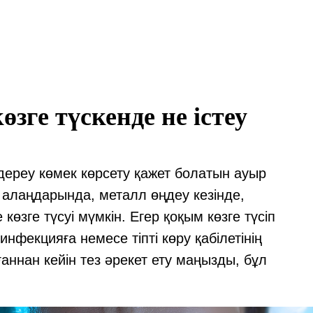
ге түскенде не істеу
дереу көмек көрсету қажет болатын ауыр
 алаңдарында, металл өңдеу кезінде,
 көзге түсуі мүмкін. Егер қоқым көзге түсіп
нфекцияға немесе тіпті көру қабілетінің
аннан кейін тез әрекет ету маңызды, бұл