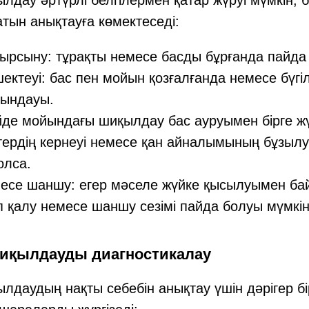
атын анықтауға көмектеседі:
рсыну: тұрақты немесе басды бұрғанда пайда 
ектеуі: бас пен мойын қозғалғанда немесе бүгі
уындауы.
йде мойындағы шиқылдау бас ауруымен бірге жү
тердің кернеуі немесе қан айналымының бұзыл
олса.
месе шаншу: егер мәселе жүйке қысылуымен ба
 қалу немесе шаншу сезімі пайда болуы мүмкін
иқылдауды диагностикалау
даудың нақты себебін анықтау үшін дәрігер бі