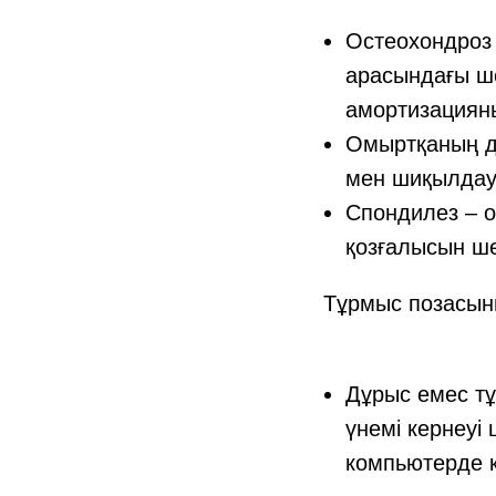
Остеохондроз 
арасындағы ше
амортизациян
Омыртқаның ди
мен шиқылдауғ
Спондилез – о
қозғалысын ше
Тұрмыс позасын
Дұрыс емес тұ
үнемі кернеуі
компьютерде к