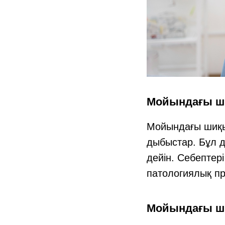
Мойындағы ши
Мойындағы шиқы
дыбыстар. Бұл д
дейін. Себептер
патологиялық пр
Мойындағы ши