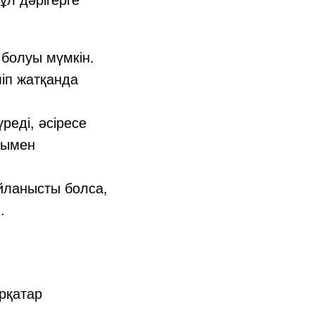
болуы мүмкін.
ліп жатқанда
реді, әсіресе
уымен
йланысты болса,
.
рқатар