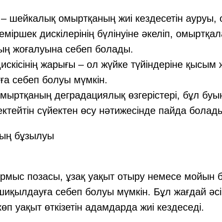
– шейкалық омыртқаның жиі кездесетін ауруы,
міршек дискілерінің бүлінуіне әкеліп, омыртқа
ың жоғалуына себеп болады.
скісінің жарығы – ол жүйке түйіндеріне қысым
а себеп болуы мүмкін.
мыртқаның деградациялық өзгерістері, бұл бу
ктейтін сүйектен өсу нәтижесінде пайда болад
ың бұзылуы
рмыс позасы, ұзақ уақыт отыру немесе мойын б
 шиқылдауға себеп болуы мүмкін. Бұл жағдай әс
өп уақыт өткізетін адамдарда жиі кездеседі.