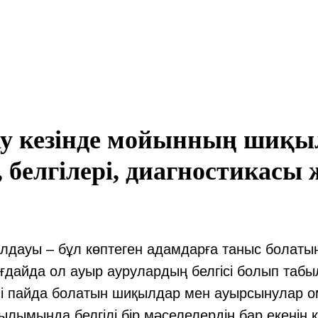
у кезінде мойынның шиқы
, белгілері, диагностикасы 
ауы – бұл көптеген адамдарға таныс болатын 
ғдайда ол ауыр аурулардың белгісі болып табы
і пайда болатын шиқылдар мен ауырсынулар о
лымында белгілі бір мәселелердің бар екенін к