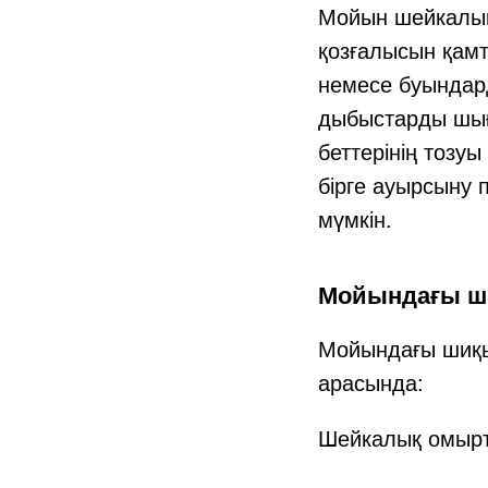
Мойын шейкалық
қозғалысын қам
немесе буындард
дыбыстарды шығ
беттерінің тозу
бірге ауырсыну 
мүмкін.
Мойындағы ш
Мойындағы шиқы
арасында:
Шейкалық омырт