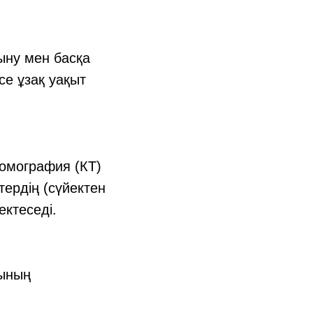
ыну мен басқа
е ұзақ уақыт
томография (КТ)
тердің (сүйектен
ектеседі.
сының