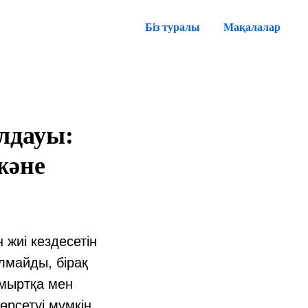
Біз туралы
Мақалалар
лдауы:
және
жиі кездесетін
лмайды, бірақ
мыртқа мен
өрсетуі мүмкін.