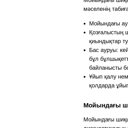
мәселенің табиғ
Мойындағы ауы
Қозғалыстың ш
қиындықтар т
Бас ауруы: ке
бұл бұлшықет
байланысты б
Ұйып қалу не
қолдарда ұйып
Мойындағы ш
Мойындағы шиқыл