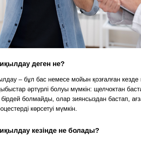
қылдау деген не?
лдау – бұл бас немесе мойын қозғалған кезде
ыбыстар әртүрлі болуы мүмкін: щелчоктан баста
і бірдей болмайды, олар зиянсыздан бастап, ағ
оцестерді көрсетуі мүмкін.
қылдау кезінде не болады?