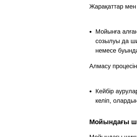
Жарақаттар мен
Мойынға алға
созылуы да ши
немесе буынд
Алмасу процесін
Кейбір аурула
келіп, оларды
Мойындағы ши
Мойындағы шиқыл