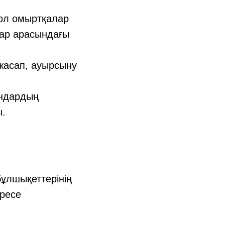
 ол омыртқалар
лар арасындағы
 жасап, ауырсыну
ындардың
ы.
ұлшықеттерінің
іресе