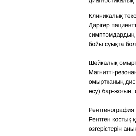
диагностикалық 
Клиникалық тек
Дәрігер пациент
симптомдардың б
бойы суықта бо
Шейкалық омырт
Магнитті-резона
омыртқаның диск
өсу) бар-жоғын,
Рентгенография
Рентген костық
өзгерістерін аны