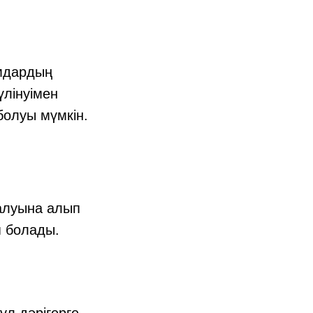
амдардың
үлінуімен
олуы мүмкін.
налуына алып
п болады.
ұл дәрігерге