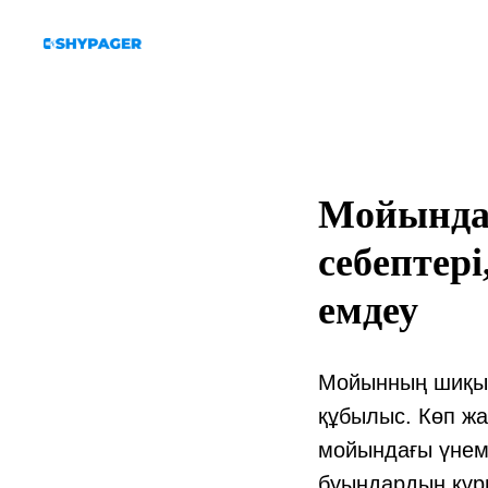
Мойында
себептері
емдеу
Мойынның шиқылд
құбылыс. Көп жа
мойындағы үнем
буындардың құры