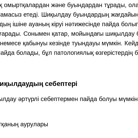
 омыртқалардан және буындардан тұрады, ола
тамасыз етеді. Шиқылдау буындардың жағдайын
ың ішіне ауаның кіруі нәтижесінде пайда болып,
арады. Сонымен қатар, мойындағы шиқылдау
ы немесе қабынуы кезінде туындауы мүмкін. Ке
пайда болады, бұл патологиялық өзгерістердің б
иқылдаудың себептері
лдау әртүрлі себептермен пайда болуы мүмкін
қаның аурулары