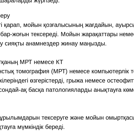
шараларды жүргізеді:
серу
ті қарап, мойын қозғалысының жағдайын, ауырс
ар-жоғын тексереді. Мойын жарақаттары немес
лу сияқты анамнездер жинау маңызды.
қаның МРТ немесе КТ
нстық томография (МРТ) немесе компьютерлік 
ілеріндегі өзгерістерді, грыжа немесе остеофит
 сондай-ақ басқа патологияларды анықтауға көм
 құрылымдарын тексеруге және мойын омыртқа
қтауға мүмкіндік береді.