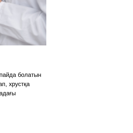
 пайда болатын
п, хрустқа
задағы