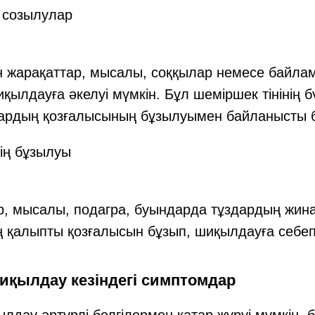
 созылулар
н жарақаттар, мысалы, соққылар немесе байл
қылдауға әкелуі мүмкін. Бұл шеміршек тінінің б
ардың қозғалысының бұзылуымен байланысты б
ің бұзылуы
р, мысалы, подагра, буындарда тұздардың жи
ң қалыпты қозғалысын бұзып, шиқылдауға себе
қылдау кезіндегі симптомдар
дау әртүрлі белгілермен қатар жүруі мүмкін, б