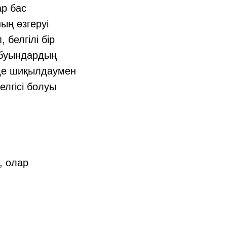
р бас
ың өзгеруі
 белгілі бір
 буындардың
йде шиқылдаумен
елгісі болуы
, олар