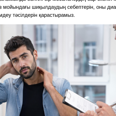
з мойындағы шиқылдаудың себептерін, оны диа
емдеу тәсілдерін қарастырамыз.