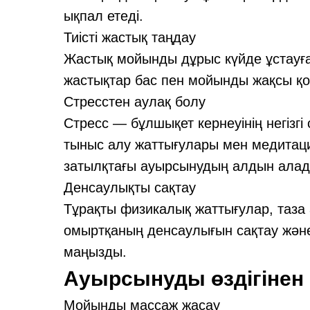
ықпал етеді.
Тиісті жастық таңдау
Жастық мойынды дұрыс күйде ұстауға
жастықтар бас пен мойынды жақсы қ
Стресстен аулақ болу
Стресс — бұлшықет кернеуінің негізгі 
тыныс алу жаттығулары мен медитация
затылқтағы ауырсынудың алдын алад
Денсаулықты сақтау
Тұрақты физикалық жаттығулар, таза
омыртқаның денсаулығын сақтау жән
маңызды.
Ауырсынуды өздігінен 
Мойынды массаж жасау