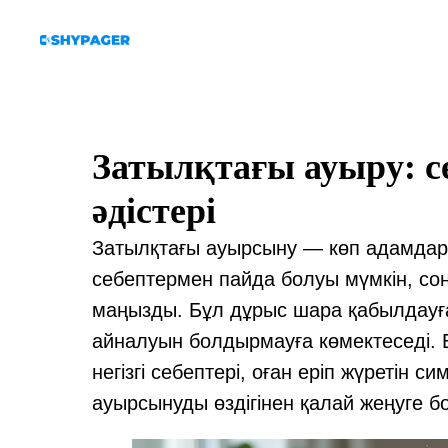
Затылқтағы ауыру: с
әдістері
Затылқтағы ауырсыну — көп адамдард
себептермен пайда болуы мүмкін, сон
маңызды. Бұл дұрыс шара қабылдауғ
айналуын болдырмауға көмектеседі. 
негізгі себептері, оған еріп жүретін 
ауырсынуды өздігінен қалай жеңуге 