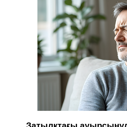
Затылқтағы ауырсынуд