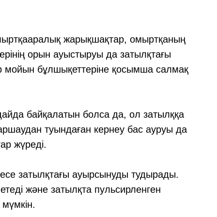
мыртқааралық жарықшақтар, омыртқаның
ерінің орын ауыстыруы да затылқтағы
лар мойын бұлшықеттеріне қосымша салмақ
айда байқалатын болса да, ол затылққа
аршаудан туындаған кернеу бас ауруы да
ар жүреді.
несе затылқтағы ауырсынуды тудырады.
теді және затылқта пульсирленген
мүмкін.