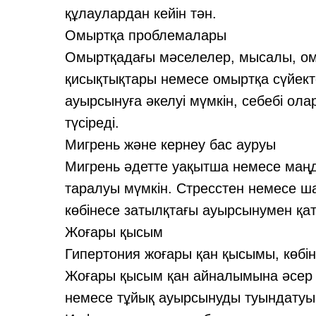
құлаулардан кейін тән.
Омыртқа проблемалары
Омыртқадағы мәселелер, мысалы, о
қисықтықтары немесе омыртқа сүйект
ауырсынуға әкелуі мүмкін, себебі о
түсіреді.
Мигрень және кернеу бас ауруы
Мигрень әдетте уақытша немесе маңд
таралуы мүмкін. Стресстен немесе ш
көбінесе затылқтағы ауырсынумен қат
Жоғары қысым
Гипертония жоғары қан қысымы, көбі
Жоғары қысым қан айналымына әсер е
немесе тұйық ауырсынуды туындатуы 