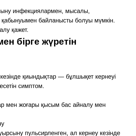
сыну инфекциялармен, мысалы,
 қабынуымен байланысты болуы мүмкін.
алу қажет.
н бірге жүретін
кезінде қиындықтар — бұлшықет кернеуі
есетін симптом.
ар мен жоғары қысым бас айналу мен
ну
уырсыну пульсирленген, ал кернеу кезінде