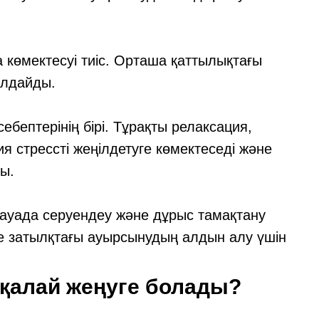
 көмектесуі тиіс. Орташа қаттылықтағы
олдайды.
себептерінің бірі. Тұрақты релаксация,
 стрессті жеңілдетуге көмектеседі және
ы.
 ауада серуендеу және дұрыс тамақтану
е затылқтағы ауырсынудың алдын алу үшін
қалай жеңуге болады?