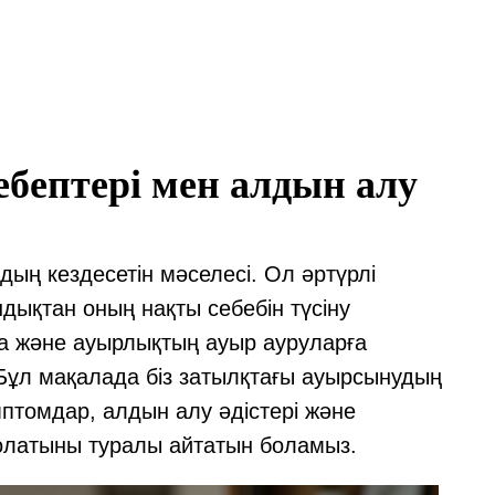
ебептері мен алдын алу
ың кездесетін мәселесі. Ол әртүрлі
дықтан оның нақты себебін түсіну
а және ауырлықтың ауыр ауруларға
Бұл мақалада біз затылқтағы ауырсынудың
симптомдар, алдын алу әдістері және
болатыны туралы айтатын боламыз.