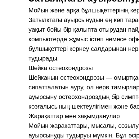
Мойын және арқа бұлшықеттерінің кер
Затылқтағы ауырсынудың ең көп тарағ
уақыт бойы бір қалыпта отырудан пай
компьютерде жұмыс істеп немесе офис
бұлшықеттері кернеу салдарынан не
тудырады.
Шейка остеохондрозы
Шейканың остеохондрозы — омыртқа
сипатталатын ауру, ол нерв тамырлары
ауырсыну остеохондроздың бір симпт
қозғалысының шектеулігімен және бас
Жарақаттар мен зақымданулар
Мойын жарақаттары, мысалы, созылул
ауырсынуды тудыруы мүмкін. Бұл әсір