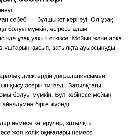
неуі
ан себебі — бұлшықет кернеуі. Ол ұзақ
да болуы мүмкін, әсіресе адам
інде ұзақ уақыт өткізсе. Мойын және арқа
рв ұштарын қысып, затылқта ауырсынуды
аралық дисктердің деградациясымен
н қысу әсерін тигізеді. Затылқтағы
омы болуы мүмкін. Бұл көбінесе мойын
 айналумен бірге жүреді.
ар немесе көгерулер, затылқта
есе жол-көлік оқиғалары немесе