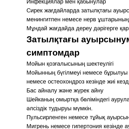
Инфекциялар мен қабынулар
Сирек жағдайларда затылқтағы ауыр
менингитпен немесе нерв ұштарының
Мұндай жағдайда дереу дәрігерге қар
Затылқтағы ауырсынуме
симптомдар
Мойын қозғалысының шектеулігі
Мойынның бүгілмеуі немесе бұрылуы 
немесе остеохондроз кезінде жиі кезд
Бас айналу және жүрек айну
Шейканың омыртқа бөліміндегі аурул
әлсіздік тудыруы мүмкін.
Пульсирленген немесе тұйық ауырсы
Мигрень немесе гипертония кезінде а