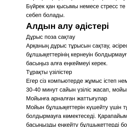
Бүйрек қан қысымы немесе стресс те 
себеп болады.
Алдын алу әдістері
Дұрыс поза сақтау
Арқаның дұрыс тұрысын сақтау, әсір
бұлшықеттерінің кернеуін болдырмауғ
басыңыз алға еңкеймеуі керек.
Тұрақты үзілістер
Егер сіз компьютерде жұмыс істеп нем
30-40 минут сайын үзіліс жасап, мойы
Мойынға арналған жаттығулар
Мойын бұлшықеттерін күшейту үшін т
болдырмауға көмектеседі. Қарапайы
басыңызды еңкейту бұлшықеттерді б