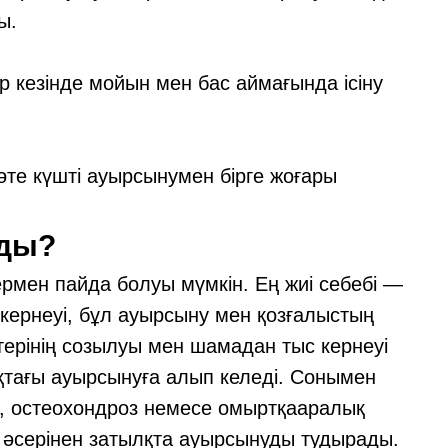
ы.
 кезінде мойын мен бас аймағында ісіну
те күшті ауырсынумен бірге жоғары
ады?
рмен пайда болуы мүмкін. Ең жиі себебі —
кернеуі, бұл ауырсыну мен қозғалыстың
терінің созылуы мен шамадан тыс кернеуі
тағы ауырсынуға алып келеді. Сонымен
, остеохондроз немесе омыртқааралық
 әсерінен затылқта ауырсынуды тудырады.