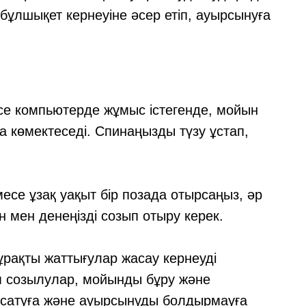
бұлшықет кернеуіне әсер етіп, ауырсынуға
есе компьютерде жұмыс істегенде, мойын
а көмектеседі. Спинаңызды түзу ұстап,
есе ұзақ уақыт бір позада отырсаңыз, әр
н мен денеңізді созып отыру керек.
ұрақты жаттығулар жасау кернеуді
м созылулар, мойынды бұру және
осатуға және ауырсынуды болдырмауға