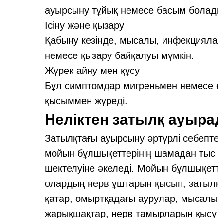
ауырсыну тұйық немесе басым болад
Ісіну және қызару
Қабыну кезінде, мысалы, инфекциялар
немесе қызару байқалуы мүмкін.
Жүрек айну мен құсу
Бұл симптомдар мигреньмен немесе ө
қысыммен жүреді.
Неліктен затылқ ауыр
Затылқтағы ауырсыну әртүрлі себепте
мойын бұлшықеттерінің шамадан тыс 
шектелуіне әкеледі. Мойын бұлшықет
олардың нерв ұштарын қысып, затылқ
қатар, омыртқадағы аурулар, мысалы
жарықшақтар, нерв тамырларын қысу